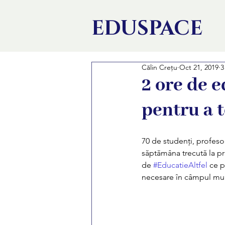
EDU
SPACE
Călin Crețu
Oct 21, 2019
3
2 ore de e
pentru a t
70 de studenți, profesor
săptămâna trecută la pr
de 
#EducatieAltfel
 ce 
necesare în câmpul mun