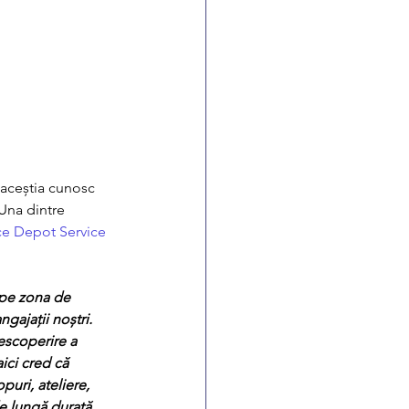
aceștia cunosc 
 Una dintre 
ce Depot Service 
 pe zona de 
gajații noștri. 
escoperire a 
ici cred că 
uri, ateliere, 
e lungă durată, 