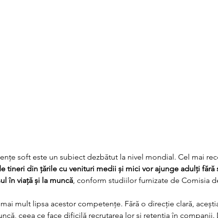
țe soft este un subiect dezbătut la nivel mondial. Cel mai rece
tineri din țările cu venituri medii și mici vor ajunge adulți fără s
l în viață și la muncă
, conform studiilor furnizate de Comisia d
l mai mult lipsa acestor competențe. Fără o direcție clară, acești
că, ceea ce face dificilă recrutarea lor și retenția în companii. 