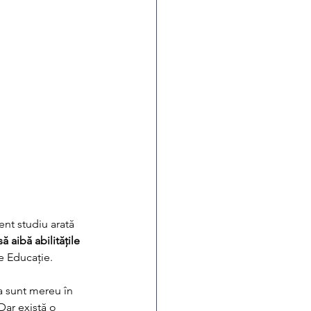
nt studiu arată 
ă aibă abilitățile 
e Educație. 
a sunt mereu în 
Dar există o 