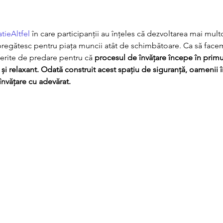
tieAltfel
 în care participanții au înțeles că dezvoltarea mai mu
te pregătesc pentru piața muncii atât de schimbătoare. Ca să face
erite de predare pentru că 
procesul de învățare începe în primul
 și relaxant. Odată construit acest spațiu de siguranță, oamenii î
învățare cu adevărat.