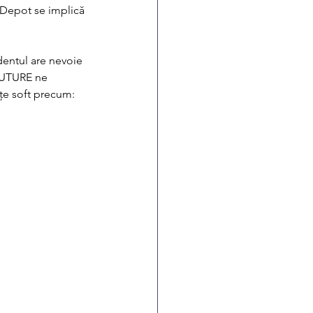
 Depot se implică 
dentul are nevoie 
FUTURE ne 
țe soft precum: 