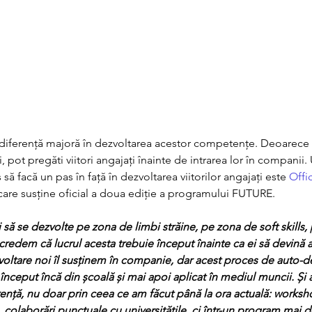
diferență majoră în dezvoltarea acestor competențe. Deoarece 
, pot pregăti viitori angajați înainte de intrarea lor în companii.
să facă un pas în față în dezvoltarea viitorilor angajați este 
Offi
care susține oficial a doua ediție a programului FUTURE. 
i să se dezvolte pe zona de limbi străine, pe zona de soft skills,
 credem că lucrul acesta trebuie început înainte ca ei să devină an
oltare noi îl susținem în companie, dar acest proces de auto-d
nceput încă din școală și mai apoi aplicat în mediul muncii. Și a
nță, nu doar prin ceea ce am făcut până la ora actuală: workshop
, colaborări punctuale cu universitățile, ci într-un program mai d