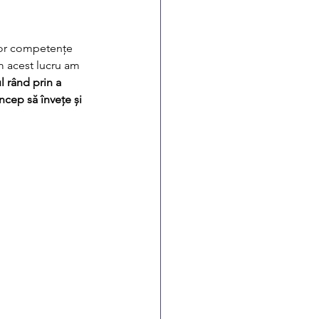
ltor competențe 
m acest lucru am 
 rând prin a 
ncep să învețe și 