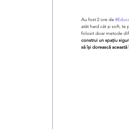
Au fost 2 ore de 
#Educa
atât hard cât și soft, 
folosit doar metode dif
construi un spațiu sigur
să își dorească această 