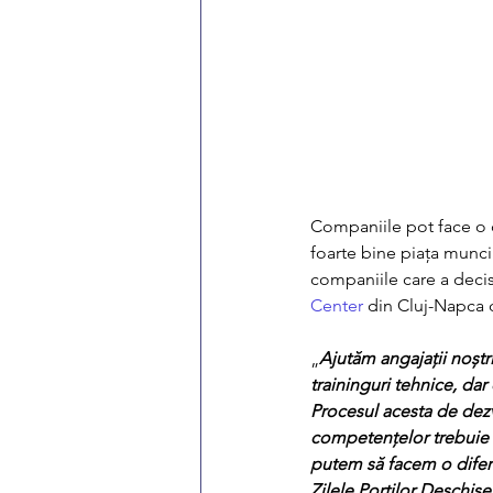
Companiile pot face o 
foarte bine piața muncii
companiile care a decis 
Center
 din Cluj-Napca 
„
Ajutăm angajații noștr
traininguri tehnice, dar
Procesul acesta de dezv
competențelor trebuie î
putem să facem o difere
Zilele Porților Deschise