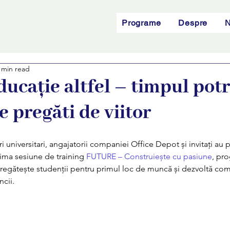
Programe
Despre
N
 min read
ducație altfel – timpul potr
e pregăti de viitor
i universitari, angajatorii companiei Office Depot și invitați au p
ima sesiune de training 
FUTURE – Construiește cu pasiune
, pr
pregătește studenții pentru primul loc de muncă și dezvoltă com
cii. 