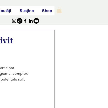
outăți
Susține
Shop
ivit
articipat 
ogramul complex 
petențele soft 