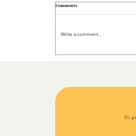
Comments
Write a comment...
Cum mi-am organizat primul CV
ca student fără experiență: pași
simpli care chiar funcționează.
Fii 