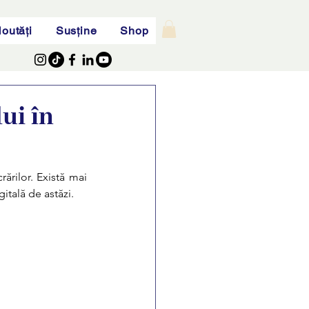
outăți
Susține
Shop
ui în
rărilor. Există mai 
itală de astăzi.