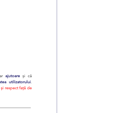
ar 
ajutoare
 și că 
ea utilizatorului
. 
și respect față de 
________________