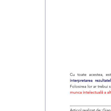
Cu toate acestea, es
interpretarea rezultate
Folosirea lor ar trebui 
munca intelectuală a al
____________________
Articol realizat de: Gi