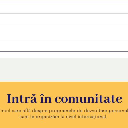
FUTURE revine. Ediția 9 a
Cum s
programului de orientare în
primu
carieră transmite tinerilor că
sfatu
vocea lor contează
Intră în comunitate
primul care află despre programele de dezvoltare persona
care le organizăm la nivel internațional.