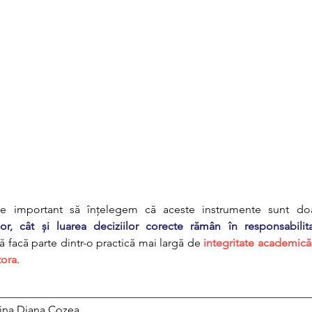
te important să înțelegem că aceste instrumente sunt do
lor, cât și luarea deciziilor corecte rămân în responsabilitat
să facă parte dintr-o practică mai largă de 
integritate academică 
tora
.
________________________________________________________
anina Diana Cozea