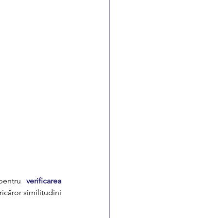
pentru 
verificarea 
căror similitudini 