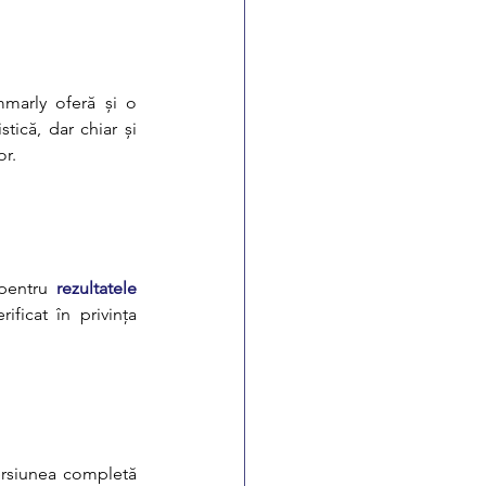
Cu toate că e cunoscut mai mult pentru corectarea gramaticală și stilistică, Grammarly oferă și o 
. Versiunea premium oferă această caracteristică, dar chiar și 
or.
pentru 
rezultatele 
ficat în privința 
rsiunea completă 