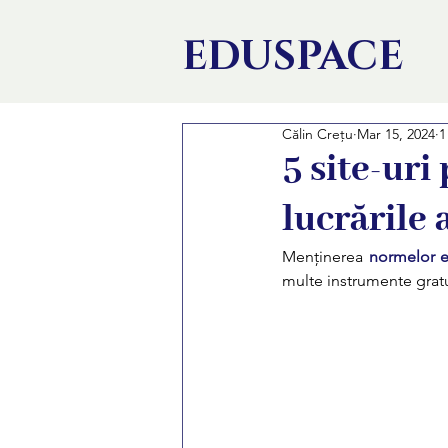
EDU
SPACE
Călin Crețu
Mar 15, 2024
1
5 site-uri
lucrările
Menținerea 
normelor e
multe instrumente gratui