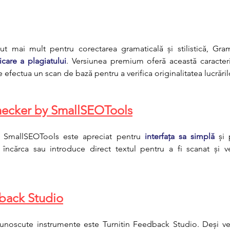
icare a plagiatului
 efectua un scan de bază pentru a verifica originalitatea lucrăril
Checker by SmallSEOTools
 SmallSEOTools este apreciat pentru 
interfața sa simplă
 și 
t încărca sau introduce direct textul pentru a fi scanat și veri
dback Studio
cunoscute instrumente este Turnitin Feedback Studio. Deși ve