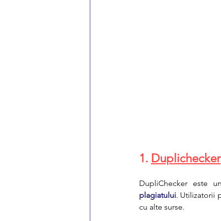
1. 
Duplichecker
DupliChecker este un 
plagiatului
. Utilizatori
cu alte surse.