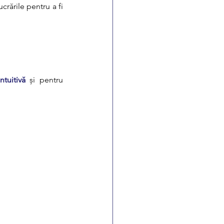
 care permite utilizatorilor să-și încarce lucrările pentru a fi 
ntuitivă
 și pentru 