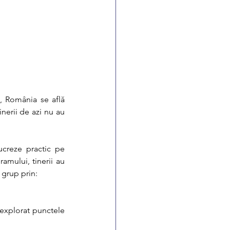
 România se află 
nerii de azi nu au 
ucreze practic pe 
mului, tinerii au 
e grup prin:
 explorat
punctele 