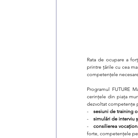
Rata de ocupare a for
printre țările cu cea ma
competențele necesare 
Programul FUTURE Ma
cerințele din piața mun
dezvoltat competențe pr
-    
sesiuni de training o
-    
simulări de interviu
-   
consilierea vocațion
forte, competențele pe c