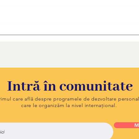
FUTURE revine. Ediția 9 a
Cum s
programului de orientare în
primu
carieră transmite tinerilor că
sfatu
vocea lor contează
Intră în comunitate
primul care află despre programele de dezvoltare persona
care le organizăm la nivel internațional.
M