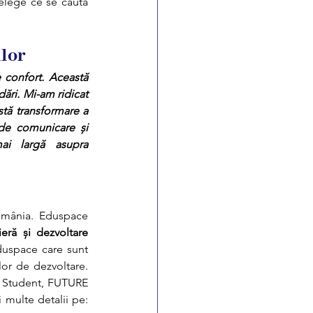
țelege ce se caută 
ilor
confort. Această 
ri. Mi-am ridicat 
tă transformare a 
de comunicare și 
ai largă asupra 
omânia
. Eduspace 
eră și dezvoltare 
duspace care sunt 
lor de dezvoltare. 
 Student
, 
FUTURE 
, Programe Școli sau Stagii de practică/voluntariat. Mai multe detalii pe: 