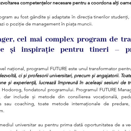
dezvoltarea competențelor necesare pentru a coordona alți oame
rogram au fost gândite și adaptate în direcția tinerilor studenți, p
azi o poziție de management în piața muncii.
er, cel mai complex program de tran
re și inspirație pentru tineri – pr
ivel național, programul FUTURE este unul transformator pentru t
zvoltă, ci și profesorii universitari, precum și angajatorii. Toate
une și experiență, lucrează împreună în aceleași sesiuni de tra
na Hodorog, fondatorul programului. Programul FUTURE Manag
ă, dar include și metode din consilierea vocațională, peda
ss sau coaching, toate metode internaționale de predare, 
am.
mediul universitar au pentru prima dată oportunitatea de a v