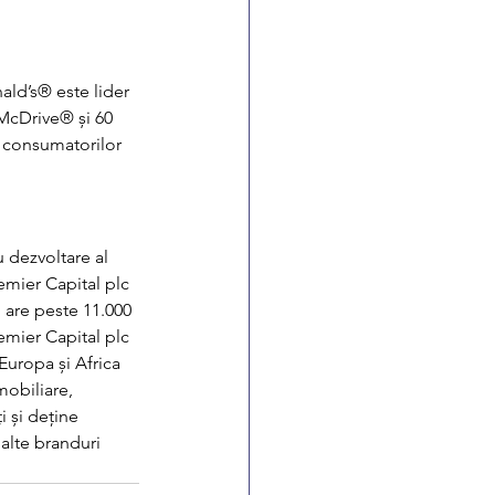
ld’s® este lider 
 McDrive® și 60 
 consumatorilor 
 dezvoltare al 
emier Capital plc 
 are peste 11.000 
remier Capital plc 
Europa și Africa 
mobiliare, 
 și deține 
alte branduri 