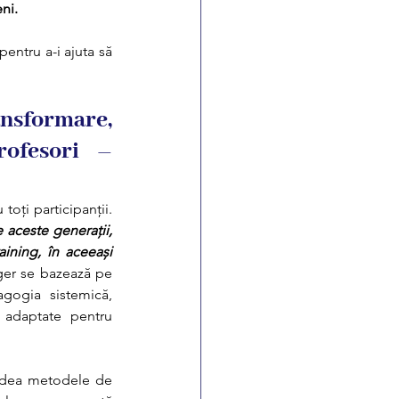
ni.
entru a-i ajuta să 
sformare, 
ofesori – 
oți participanții. 
 aceste generații, 
ining, în aceeași 
er se bazează pe 
gogia sistemică, 
adaptate pentru 
edea metodele de 