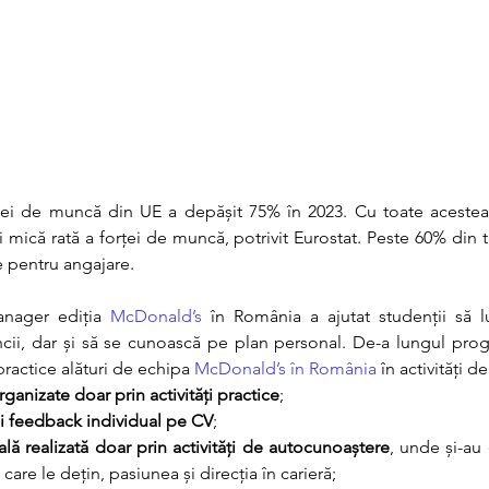
ței de muncă din UE a depășit 75% în 2023. Cu toate acestea,
i mică rată a forței de muncă, potrivit Eurostat. Peste 60% din ti
pentru angajare. 
nager ediția 
McDonald’s
 în România a ajutat studenții să l
cii, dar și să se cunoască pe plan personal. De-a lungul progra
actice alături de echipa 
McDonald’s în România
 în activități d
rganizate doar prin activități practice
;
 și feedback individual pe CV
;
ală realizată doar prin activități de autocunoaștere
, unde și-au
are le dețin, pasiunea și direcția în carieră;