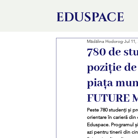
EDU
SPACE
Mădălina Hodorog
Jul 11,
780 de st
poziție d
piața mun
FUTURE 
Peste 780 studenți și pr
orientare în carieră din 
Eduspace. Programul și
azi pentru tinerii din ci