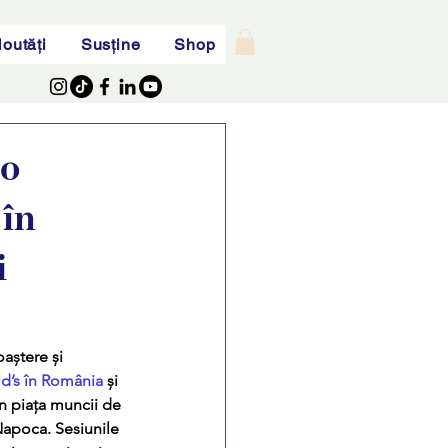
outăți
Susține
Shop
 o
 în
i
oaștere și 
’s în România
 și 
 piața muncii de 
-Napoca. Sesiunile 