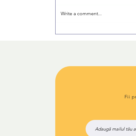
Write a comment...
Cum mi-am organizat primul CV
ca student fără experiență: pași
simpli care chiar funcționează.
Fii 