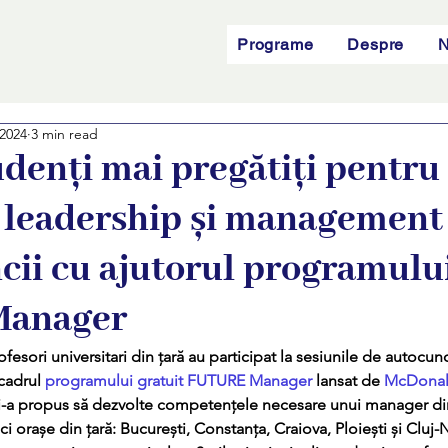
Programe
Despre
N
 2024
3 min read
udenți mai pregătiți pentru
e leadership și management
cii cu ajutorul programulu
Manager
ofesori universitari din țară au participat la sesiunile de autocun
cadrul 
programului gratuit FUTURE Manager
 lansat de 
McDonald
-a propus să dezvolte competențele necesare unui manager din
nci orașe din țară: București, Constanța, Craiova, Ploiești și Cluj