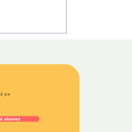
ă treci peste frica de
l interviu de angajare:
ri practice pentru studenți
lă pe
ă abonez