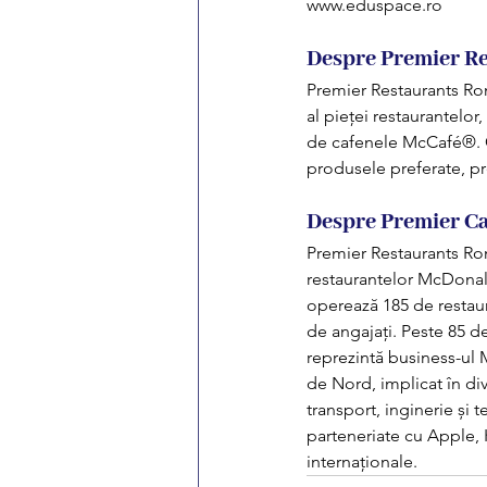
www.eduspace.ro
Despre Premier R
Premier Restaurants Ro
al pieței restaurantelor
de cafenele McCafé®. C
produsele preferate, pr
Despre Premier Ca
Premier Restaurants Rom
restaurantelor McDonald
operează 185 de restaur
de angajați. Peste 85 de
reprezintă business-ul M
de Nord, implicat în dive
transport, inginerie și 
parteneriate cu Apple,
internaționale.