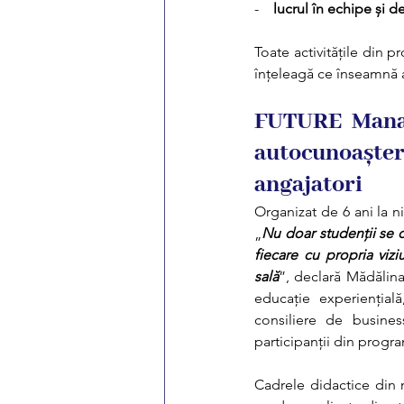
-    
lucrul în echipe și 
Toate activitățile din p
înțeleagă ce înseamnă 
FUTURE Manag
autocunoaște
angajatori
Organizat de 6 ani la n
„
Nu doar studenții se de
fiecare cu propria vizi
sală
”, declară Mădăli
educație experiențial
consiliere de busine
participanții din progr
Cadrele didactice din 