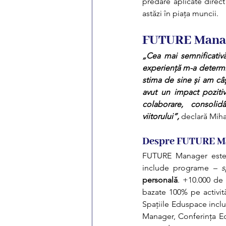
predare aplicate direct 
astăzi în piața muncii.
FUTURE Manager
„Cea mai semnificativ
experiență m-a determin
stima de sine și am câș
avut un impact poziti
colaborare, consolid
viitorului”,
 declară Mih
Despre FUTURE M
FUTURE Manager este 
include programe – 
s
personală
. +10.000 de 
bazate 100% pe activită
Spațiile Eduspace incl
Manager
, 
Conferința 