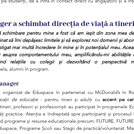
pe studenți, de a intra în contact direct cu angajatorii și a în
 a schimbat direcția de viață a tiner
ă schimbare pentru mine a fost că am ieșit din zona mea de 
at să îmi depășesc limitele și să explorez noi domenii și abordă
tigat mai multă încredere în mine și în potențialul meu. Aceas
v asupra comportamentului meu, amplificându-mi abilitățile 
ând relațiile cu colegii și dezvoltând o perspectivă m
aela, alumni în program.
anager
organizat de Eduspace în parteneriat cu 
McDonald’s
 în R
pații de educație
 - pentru tineri și adulți cu 
accent pe cari
tineri, profesori și profesioniști au participat în programele E
ți practice. Atenția e îndreptată spre participanți și procesul 
ud programe și resurse educaționale precum: 
FUTURE
, 
FUTURE
Eduspace