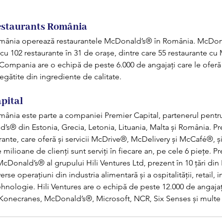
estaurants România
mânia operează restaurantele McDonald’s® în România. McDona
, cu 102 restaurante în 31 de orașe, dintre care 55 restaurante cu
ompania are o echipă de peste 6.000 de angajați care le oferă
egătite din ingrediente de calitate.
pital
ânia este parte a companiei Premier Capital, partenerul pentru
’s® din Estonia, Grecia, Letonia, Lituania, Malta și România. Pr
ante, care oferă și servicii McDrive®, McDelivery și McCafé®, și
 milioane de clienți sunt serviți în fiecare an, pe cele 6 piețe. P
cDonald’s® al grupului Hili Ventures Ltd, prezent în 10 țări din 
rse operațiuni din industria alimentară și a ospitalității, retail, i
tehnologie. Hili Ventures are o echipă de peste 12.000 de angajați
 Konecranes, McDonald’s®, Microsoft, NCR, Six Senses și multe 