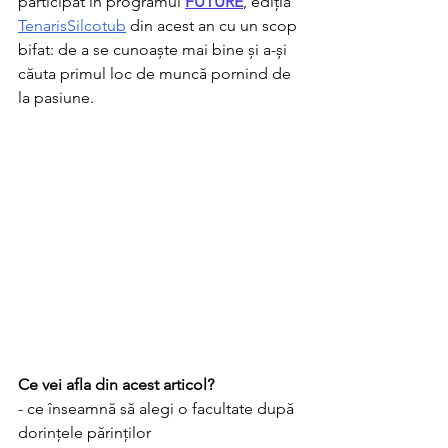
participat în programul 
FUTURE
, ediția 
TenarisSilcotub
din acest an cu un scop 
bifat: de a se cunoaște mai bine și a-și 
căuta primul loc de muncă pornind de 
la pasiune. 
Ce vei afla din acest articol?
- ce înseamnă să alegi o facultate după 
dorințele părinților