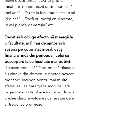
elevii dezorientați: „Du-te și tu la 
facultate, nu contează unde, numai să 
faci una”, „Du-te la facultatea asta, o să 
îți placă”, „Dacă nu mergi anul acesta, 
îți vei pierde generația” etc.
Decât să îi oblige efectiv să meargă la 
o facultate, ar fi mai de ajutor să îi 
susțină pe copii atât moral, cât și 
financiar încă din perioada licelui să 
descopere la ce facultate s-ar potrivi
. 
De asemenea, să îi îndrume să discute 
cu cineva din domeniu: doctor, avocat, 
mecanic, inginer, pentru mai multe 
sfaturi sau să meargă la școli de vară 
organizate. În felul acesta, își vor forma 
o idee despre viitoarea carieră pe care 
ar trebui să o urmeze.