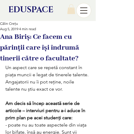
EDU
SPACE
Călin Crețu
Aug 5, 2019
4 min read
Ana Biriș: Ce facem cu
părinții care își îndrumă
tinerii către o facultate?
Un aspect care se repetă constant în 
piața muncii e legat de tinerele talente. 
Angajatorii nu îi pot reține, noile 
talente nu știu exact ce vor. 
Am decis să încep această serie de 
articole – interviuri pentru a-i aduce în 
prim plan pe acei studenți care:
- poate nu au toate aspectele din viața 
lor bifate, însă au energie. Sunt vii