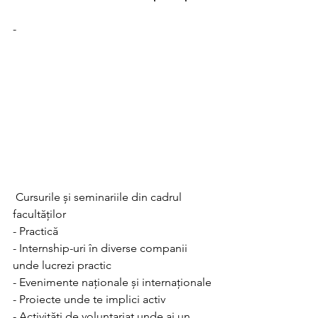
-
 Cursurile și seminariile din cadrul 
facultăților
- Practică
- Internship-uri în diverse companii 
unde lucrezi practic
- Evenimente naționale și internaționale
- Proiecte unde te implici activ
- Activități de voluntariat unde ai un 