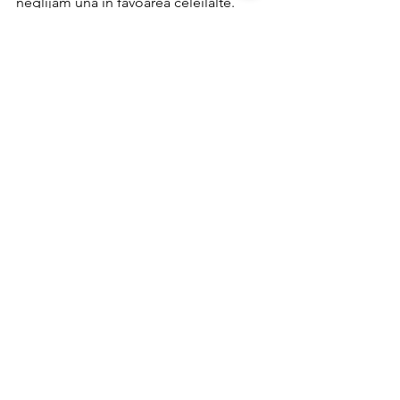
neglijăm una în favoarea celeilalte. 
Articol de: Irina-Elena Mircea