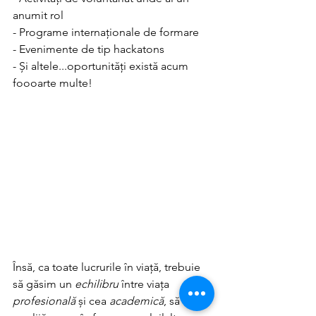
anumit rol
- Programe internaționale de formare 
- Evenimente de tip hackatons
- Și altele...oportunități există acum 
foooarte multe!
Însă, ca toate lucrurile în viață, trebuie 
să găsim un 
echilibru
 între viața 
profesională
 și cea 
academică
, să nu 