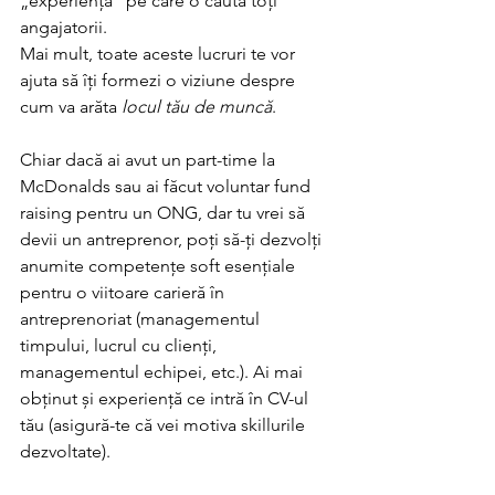
„experiență” pe care o caută toți 
angajatorii. 
Mai mult, toate aceste lucruri te vor 
ajuta să îți formezi o viziune despre 
cum va arăta 
locul tău de muncă
.
Chiar dacă ai avut un part-time la 
McDonalds sau ai făcut voluntar fund 
raising pentru un ONG, dar tu vrei să 
devii un antreprenor, poți să-ți dezvolți 
anumite competențe soft esențiale 
pentru o viitoare carieră în 
antreprenoriat (managementul 
timpului, lucrul cu clienți, 
managementul echipei, etc.). Ai mai 
obținut și experiență ce intră în CV-ul 
tău (asigură-te că vei motiva skillurile 
dezvoltate). 