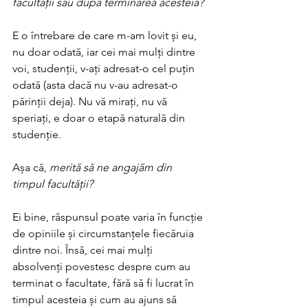
facultății sau după terminarea acesteia?
E o întrebare de care m-am lovit și eu, 
nu doar odată, iar cei mai mulți dintre 
voi, studenții, v-ați adresat-o cel puțin 
odată (asta dacă nu v-au adresat-o 
părinții deja). Nu vă mirați, nu vă 
speriați, e doar o etapă naturală din 
studenție.
Așa că, 
merită să ne angajăm din 
timpul facultății?
Ei bine, răspunsul poate varia în funcție 
de opiniile și circumstanțele fiecăruia 
dintre noi. Însă, cei mai mulți 
absolvenți povestesc despre cum au 
terminat o facultate, fără să fi lucrat în 
timpul acesteia și cum au ajuns să 