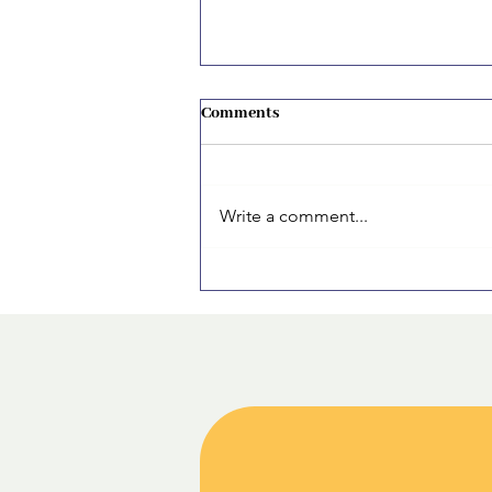
Comments
Write a comment...
Cum mi-am organizat primul CV
ca student fără experiență: pași
simpli care chiar funcționează.