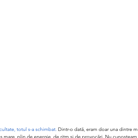
ultate, totul s-a schimbat.
 Dintr-o dată, eram doar una dintre m
aș mare, plin de energie, de ritm și de provocări. Nu cunoșteam