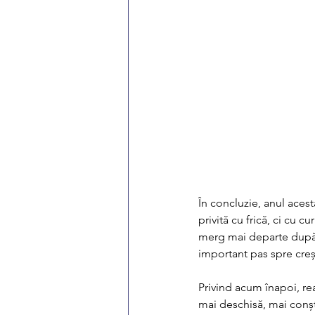
În concluzie, anul acest
privită cu frică, ci cu c
merg mai departe după e
important pas spre crește
Privind acum înapoi, rea
mai deschisă, mai conșt