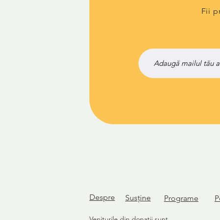
Fii 
Despre
Susține
Programe
P
Veniturile din donații sunt