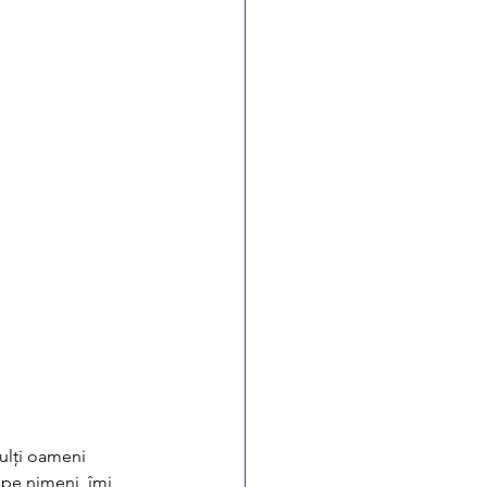
ulți oameni 
 pe nimeni, îmi 