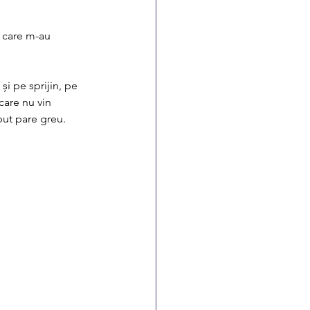
 care m-au 
și pe sprijin, pe 
care nu vin 
put pare greu. 