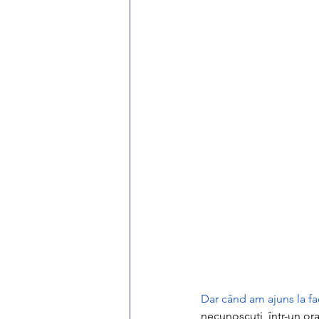
Dar când am ajuns la fac
necunoscuți, într-un or