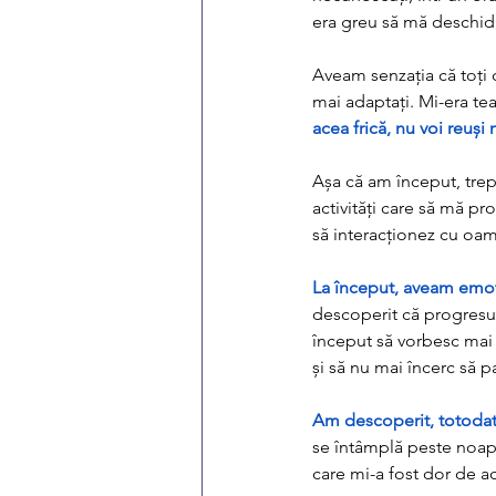
era greu să mă deschid,
Aveam senzația că toți c
mai adaptați. Mi-era tea
acea frică, nu voi reuși
Așa că am început, trept
activități care să mă p
să interacționez cu oam
La început, aveam emoț
descoperit că progresul
început să vorbesc mai 
și să nu mai încerc să pa
Am descoperit, totodat
se întâmplă peste noapt
care mi-a fost dor de ac