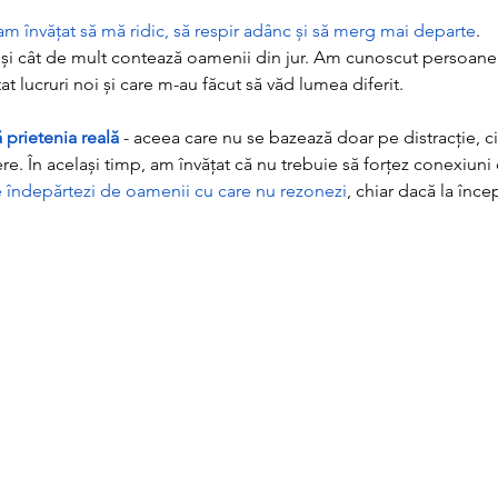
am învățat să mă ridic, să respir adânc și să merg mai departe
.
 și cât de mult contează oamenii din jur. Am cunoscut persoane
at lucruri noi și care m-au făcut să văd lumea diferit.
prietenia reală 
- aceea care nu se bazează doar pe distracție, ci 
re. În același timp, am învățat că nu trebuie să forțez conexiuni 
te îndepărtezi de oamenii cu care nu rezonezi
, chiar dacă la înce