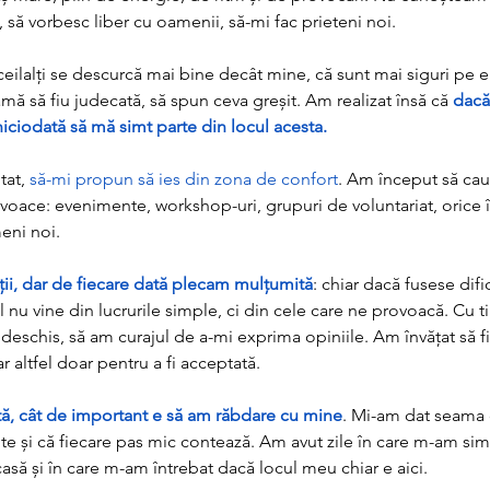
 să vorbesc liber cu oamenii, să-mi fac prieteni noi.
eilalți se descurcă mai bine decât mine, că sunt mai siguri pe ei,
mă să fiu judecată, să spun ceva greșit. Am realizat însă că 
dacă
 niciodată să mă simt parte din locul acesta.
at, 
să-mi propun să ies din zona de confort
. Am început să caut
rovoace: evenimente, workshop-uri, grupuri de voluntariat, orice
eni noi.
ii, dar de fiecare dată plecam mulțumită
: chiar dacă fusese difi
 nu vine din lucrurile simple, ci din cele care ne provoacă. Cu 
deschis, să am curajul de a-mi exprima opiniile. Am învățat să f
r altfel doar pentru a fi acceptată.
ă, cât de important e să am răbdare cu mine
. Mi-am dat seama 
e și că fiecare pas mic contează. Am avut zile în care m-am simți
asă și în care m-am întrebat dacă locul meu chiar e aici.