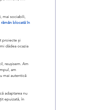
 mai sociabili, 
 rămân blocată în 
 proiecte și 
 îmi dădea ocazia 
cil, reușisem. Am 
timpul, am 
iu mai autentică 
că adaptarea nu 
t epuizată, în 