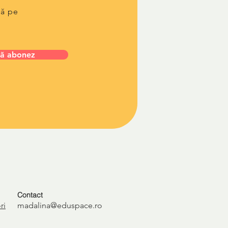
lă pe
ă abonez
Contact
ri
madalina@eduspace.ro