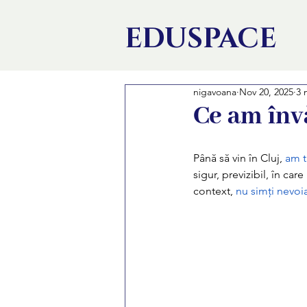
EDU
SPACE
nigavoana
Nov 20, 2025
3 
Ce am înv
Până să vin în Cluj,
 am t
sigur, previzibil, în car
context, 
nu simți nevoia