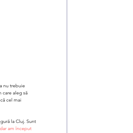
a nu trebuie 
în care aleg să 
că cel mai 
igură la Cluj. Sunt 
 dar am început 