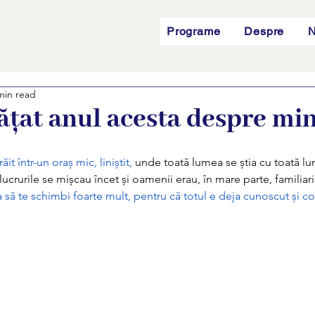
Programe
Despre
N
min read
ățat anul acesta despre mi
răit într-un oraș mic, liniștit,
 unde toată lumea se știa cu toată lu
e lucrurile se mișcau încet și oamenii erau, în mare parte, familiari.
 să te schimbi foarte mult, pentru că totul e deja cunoscut și co