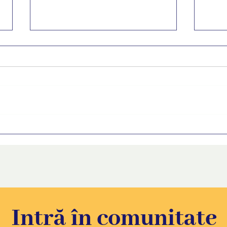
FUTURE revine. Ediția 9 a
Cum s
programului de orientare în
primu
carieră transmite tinerilor că
sfatu
vocea lor contează
Intră în comunitate