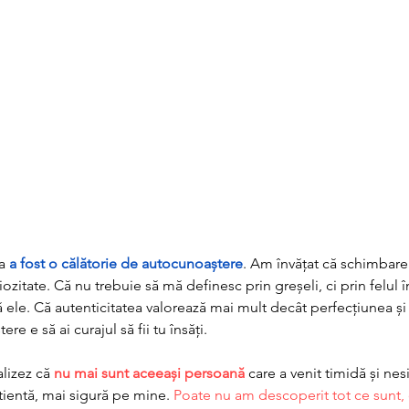
a 
a fost o călătorie de autocunoaștere
. Am învățat că schimbare
uriozitate. Că nu trebuie să mă definesc prin greșeli, ci prin felul 
le. Că autenticitatea valorează mai mult decât perfecțiunea și 
re e să ai curajul să fii tu însăți.
lizez că 
nu mai sunt aceeași persoană
 care a venit timidă și nes
ientă, mai sigură pe mine. 
Poate nu am descoperit tot ce sunt,