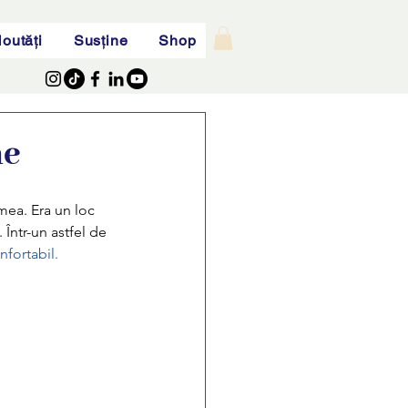
outăți
Susține
Shop
ne
mea. Era un loc 
 Într-un astfel de 
nfortabil.