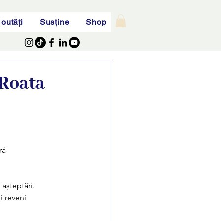
outăți
Susține
Shop
 Roata
ră
 așteptări.
i reveni