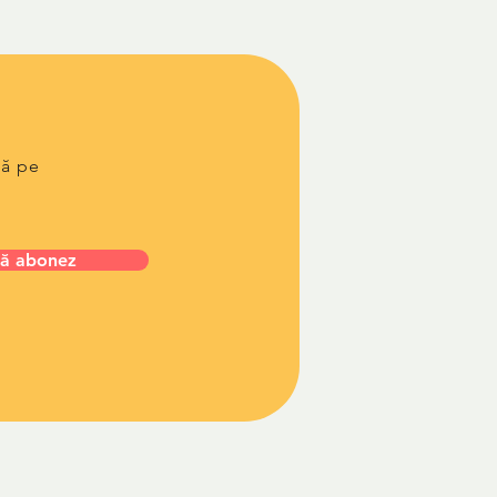
lă pe
ă abonez