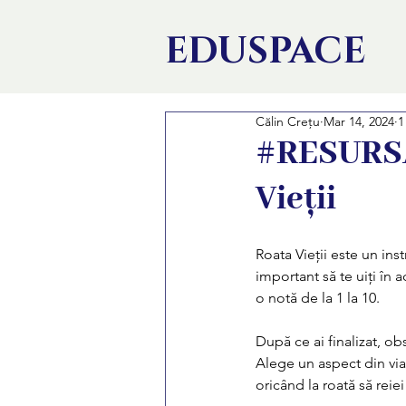
EDU
SPACE
Călin Crețu
Mar 14, 2024
1
#RESURSĂ:
Vieții
Roata Vieții este un ins
important să te uiți în
o notă de la 1 la 10.
După ce ai finalizat, ob
Alege un aspect din viaț
oricând la roată să reie