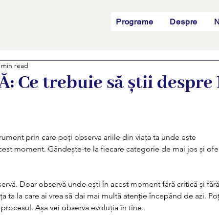
Programe
Despre
N
 min read
 Ce trebuie să știi despre
trument prin care poți observa ariile din viața ta unde este
 acest moment. Gândește-te la fiecare categorie de mai jos și ofe
servă. Doar observă unde ești în acest moment fără critică și fără
a ta la care ai vrea să dai mai multă atenție începând de azi. Poț
i procesul. Așa vei observa evoluția în tine.