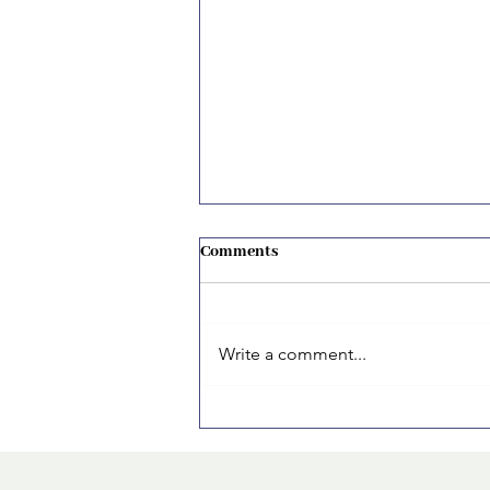
Comments
Write a comment...
Cum mi-am organizat primul CV
ca student fără experiență: pași
simpli care chiar funcționează.