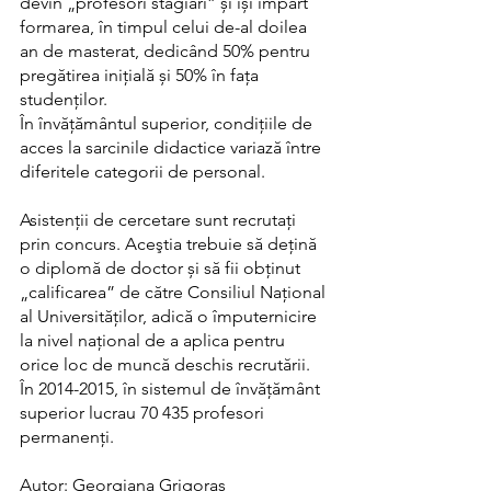
devin „profesori stagiari” și își împart 
formarea, în timpul celui de-al doilea 
an de masterat, dedicând 50% pentru 
pregătirea inițială și 50% în fața 
studenților.
În învățământul superior, condițiile de 
acces la sarcinile didactice variază între 
diferitele categorii de personal. 
Asistenţii de cercetare sunt recrutați 
prin concurs. Aceştia trebuie să deţină 
o diplomă de doctor și să fii obținut 
„calificarea” de către Consiliul Național 
al Universităților, adică o împuternicire 
la nivel național de a aplica pentru 
orice loc de muncă deschis recrutării. 
În 2014-2015, în sistemul de învățământ 
superior lucrau 70 435 profesori 
permanenți.
Autor: Georgiana Grigoraş