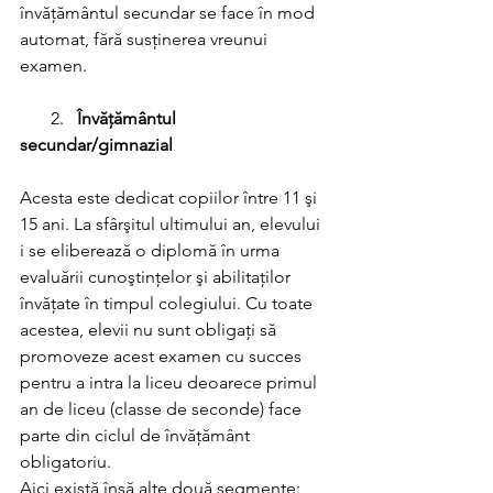
învăţământul secundar se face în mod 
automat, fără susţinerea vreunui 
examen. 
 2.  
 Învăţământul 
secundar/gimnazial 
Acesta este dedicat copiilor între 11 şi 
15 ani. La sfârşitul ultimului an, elevului 
i se eliberează o diplomă în urma 
evaluării cunoştinţelor şi abilitaţilor 
învăţate în timpul colegiului. Cu toate 
acestea, elevii nu sunt obligaţi să 
promoveze acest examen cu succes 
pentru a intra la liceu deoarece primul 
an de liceu (classe de seconde) face 
parte din ciclul de învăţământ 
obligatoriu. 
Aici există însă alte două segmente: 