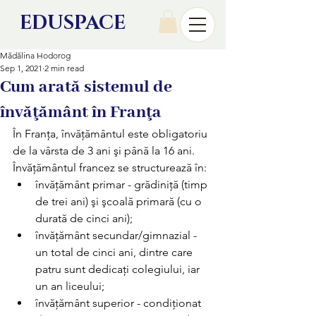
EDU
SPACE
Mădălina Hodorog
Sep 1, 2021
2 min read
Cum arată sistemul de
învăţământ în Franţa
În Franţa, învăţământul este obligatoriu 
de la vârsta de 3 ani şi până la 16 ani. 
Învăţământul francez se structurează în:
învăţământ primar - grădiniţă (timp 
de trei ani) şi şcoală primară (cu o 
durată de cinci ani);
învăţământ secundar/gimnazial - 
un total de cinci ani, dintre care 
patru sunt dedicaţi colegiului, iar 
un an liceului;
învăţământ superior - condiţionat 