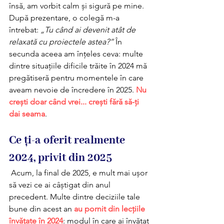
însă, am vorbit calm și sigură pe mine. 
După prezentare, o colegă m-a 
întrebat: 
„Tu când ai devenit atât de 
relaxată cu proiectele astea?”
 În 
secunda aceea am înțeles ceva: multe 
dintre situațiile dificile trăite în 2024 mă 
pregătiseră pentru momentele în care 
aveam nevoie de încredere în 2025. 
Nu 
crești doar când vrei... crești fără să-ți 
dai seama
.
Ce ți-a oferit realmente 
2024, privit din 2025
 Acum, la final de 2025, e mult mai ușor 
să vezi ce ai câștigat din anul 
precedent. Multe dintre deciziile tale 
bune din acest an 
au pornit din lecțiile 
învățate în 2024
: modul în care ai învățat 