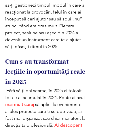
să-ți gestionezi timpul, modul în care ai 
reacționat la provocări, felul în care ai 
început să ceri ajutor sau să spui „nu” 
atunci când era prea mult. Fiecare 
proiect, sesiune sau eșec din 2024 a 
devenit un instrument care te-a ajutat 
să-ți găsești ritmul în 2025.
Cum s-au transformat 
lecțiile în oportunități reale 
în 2025
 Fără să-ți dai seama, în 2025 ai folosit 
tot ce ai acumulat în 2024. Poate ai avut 
mai mult curaj
 să aplici la evenimente, 
ai ales proiecte care ți se potriveau, ai 
fost mai organizat sau chiar mai atent la 
direcția ta profesională. 
Ai descoperit 