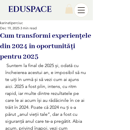
EDU
SPACE
karinatiperciuc
Dec 19, 2025
3 min read
Cum transformi experiențele
din 2024 în oportunități
pentru 2025
 Suntem la final de 2025 și, odată cu 
încheierea acestui an, e imposibil să nu 
te uiți în urmă și să vezi cum ai ajuns 
aici. 2025 a fost plin, intens, cu ritm 
rapid, iar multe dintre rezultatele pe 
care le ai acum își au rădăcinile în ce ai 
trăit în 2024. Poate că 2024 nu ți s-a 
părut „anul vieții tale”, dar a fost cu 
siguranță anul care te-a pregătit. Abia 
acum, privind înapoi, vezi cum 