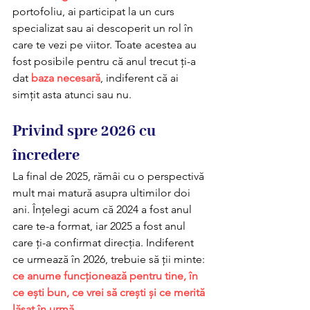
portofoliu, ai participat la un curs 
specializat sau ai descoperit un rol în 
care te vezi pe viitor. Toate acestea au 
fost posibile pentru că anul trecut ți-a 
dat 
baza necesară
, indiferent că ai 
simțit asta atunci sau nu.
Privind spre 2026 cu 
încredere
La final de 2025, rămâi cu o perspectivă 
mult mai matură asupra ultimilor doi 
ani. Înțelegi acum că 2024 a fost anul 
care te-a format, iar 2025 a fost anul 
care ți-a confirmat direcția. Indiferent 
ce urmează în 2026, trebuie să ții minte: 
ce anume funcționează pentru tine, în 
ce ești bun, ce vrei să crești și ce merită 
lăsat în urmă
.