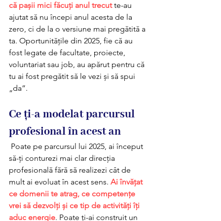
că pașii mici făcuți anul trecut
 te-au 
ajutat să nu începi anul acesta de la 
zero, ci de la o versiune mai pregătită a 
ta. Oportunitățile din 2025, fie că au 
fost legate de facultate, proiecte, 
voluntariat sau job, au apărut pentru că 
tu ai fost pregătit să le vezi și să spui 
„da”.
Ce ți-a modelat parcursul 
profesional în acest an
 Poate pe parcursul lui 2025, ai început 
să-ți conturezi mai clar direcția 
profesională fără să realizezi cât de 
mult ai evoluat în acest sens. 
Ai învățat 
ce domenii te atrag, ce competențe 
vrei să dezvolți și ce tip de activități îți 
aduc energie
. Poate ți-ai construit un 