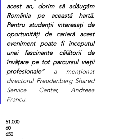
acest an, dorim să adăugăm 
România pe această hartă. 
Pentru studenții interesați de 
oportunități de carieră acest 
eveniment poate fi începutul 
unei fascinante călătorii de 
învățare pe tot parcursul vieții 
profesionale”
a menționat 
directorul Freudenberg Shared 
Service Center, Andreea 
Francu.
51.000                                                                            
60                                                                            
650