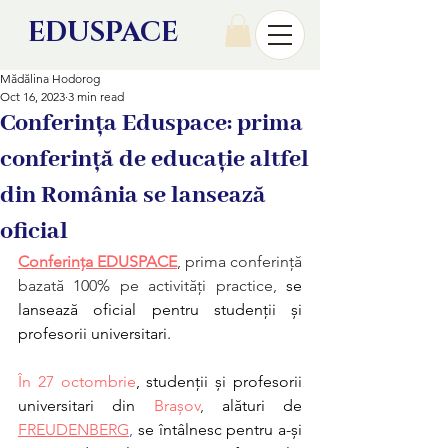
EDU
SPACE
Mădălina Hodorog
Oct 16, 2023
3 min read
Conferința Eduspace: prima
conferință de educație altfel
din România se lansează
oficial
Conferința EDUSPACE
,
prima conferință 
bazată 100% pe activități practice,
 se 
lansează oficial pentru studenții și 
profesorii universitari. 
În 27 octombrie
, studenții și profesorii 
universitari din 
Brașov
,
 alături de 
FREUDENBERG
,
 se întâlnesc pentru a-și 