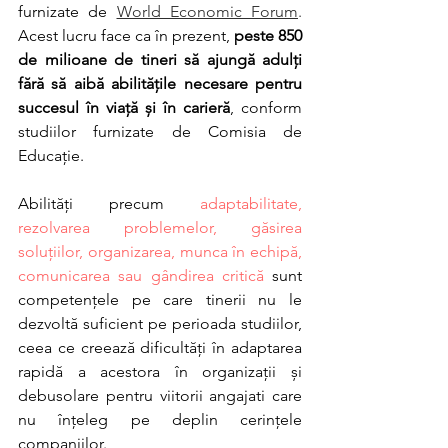
furnizate de 
World Economic Forum
.
Acest lucru face ca în prezent, 
peste 850 
de milioane de tineri să ajungă adulți 
fără să aibă abilitățile necesare pentru 
succesul în viață și în carieră
, conform 
studiilor furnizate de Comisia de 
Educație. 
Abilități precum 
adaptabilitate, 
rezolvarea problemelor, găsirea 
soluțiilor, organizarea, munca în echipă, 
comunicarea sau gândirea critică
 sunt 
competențele pe care tinerii nu le 
dezvoltă suficient pe perioada studiilor, 
ceea ce creează dificultăți în adaptarea 
rapidă a acestora în organizații și 
debusolare pentru viitorii angajati care 
nu înțeleg pe deplin cerințele 
companiilor. 