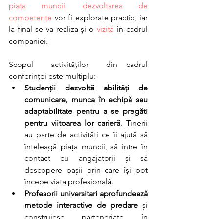
piața muncii, dezvoltarea de 
competențe
 vor fi explorate practic, iar 
la final se va realiza și o 
vizită
 în cadrul 
companiei. 
Scopul  activităților  din cadrul 
conferinței este multiplu:
Studenții dezvoltă abilități de 
comunicare, munca în echipă sau 
adaptabilitate pentru a se pregăti 
pentru viitoarea lor carieră
. Tinerii 
au parte de activități ce îi ajută să 
înțeleagă piața muncii, să intre în 
contact cu angajatorii și să 
descopere pașii prin care își pot 
începe viața profesională. 
Profesorii universitari aprofundează 
metode interactive de predare
 și 
construiesc parteneriate în 