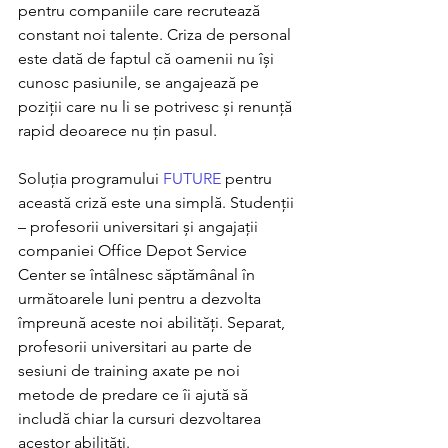
pentru companiile care recrutează 
constant noi talente. Criza de personal 
este dată de faptul că oamenii nu își 
cunosc pasiunile, se angajează pe 
poziții care nu li se potrivesc și renunță 
rapid deoarece nu țin pasul.
Soluția programului 
FUTURE
 pentru 
această criză este una simplă. Studenții 
– profesorii universitari și angajații 
companiei Office Depot Service 
Center se întâlnesc săptămânal în 
următoarele luni pentru a dezvolta 
împreună aceste noi abilități. Separat, 
profesorii universitari au parte de 
sesiuni de training axate pe noi 
metode de predare ce îi ajută să 
includă chiar la cursuri dezvoltarea 
acestor abilități. 