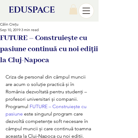
EDU
SPACE
Călin Crețu
Sep 10, 2019
3 min read
FUTURE – Construiește cu
pasiune continuă cu noi ediții
la Cluj-Napoca
Criza de personal din câmpul muncii 
are acum o soluție practică și în 
România dezvoltată pentru studenți – 
profesori universitari și companii. 
Programul 
FUTURE – Construiește cu 
pasiune
 este singurul program care 
dezvoltă competențe soft necesare în 
câmpul muncii și care continuă toamna 
aceasta la Cluj-Napoca cu noi ediții. 