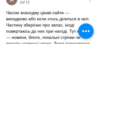
Jul 13
Часом знаходжу цікаві сайти — 
випадково або коли хтось ділиться в чаті. 
Частину зберігаю про запас, іноді 
повертаюсь до них при нагоді. Тут є різне 
— новини, блоги, локальні стрічки чи 
просто незвичні штуки. Деякі переглядаю 
рідко, деякі — коли хочеться вийти за 
межі звичних джерел.  Поділюсь добіркою 
— може, хтось натрапить на щось нове:  
М
к
х
5
г
нк
w69
п
53
mp
кг
чг
ч
d23
46
н
чн
чо
у
жт
41
ж
кр
сд
54
s7
vb
s4
nw
e19
b4
k55
34
52
пп
кн
с
о
вн
43
вж
мг
r19
r24
36
33
вл
кв
n7
c123
a01
h15
t21
2x5
cb1
т
35
38
пд
пс
км
ол
  Щодо загальної 
інформації — іноді буває корисно мати 
кілька додаткових ресурсів під рукою. Це 
…
Show More
Like