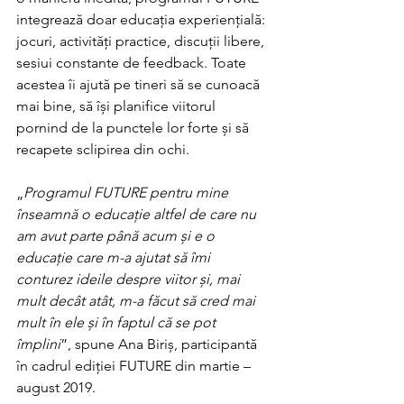
integrează doar educația experiențială: 
jocuri, activități practice, discuții libere, 
sesiui constante de feedback. Toate 
acestea îi ajută pe tineri să se cunoacă 
mai bine, să își planifice viitorul 
pornind de la punctele lor forte și să 
recapete sclipirea din ochi. 
„
Programul FUTURE pentru mine 
înseamnă o educație altfel de care nu 
am avut parte până acum și e o 
educație care m-a ajutat să îmi 
conturez ideile despre viitor și, mai 
mult decât atât, m-a făcut să cred mai 
mult în ele și în faptul că se pot 
împlini
”, spune Ana Biriș, participantă 
în cadrul ediției FUTURE din martie – 
august 2019. 