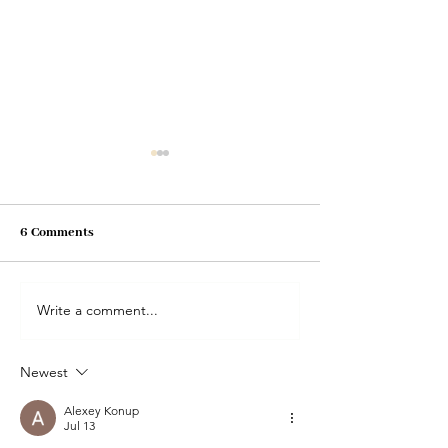
6 Comments
Write a comment...
FUTURE Manager revine. A
10 universități de
treia ediție aduce noi
România
oportunități de leadership
Newest
pentru studenții și tinerii la
început de carieră
Alexey Konup
Jul 13