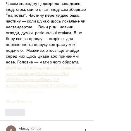
Часом знаходжу ці джерела випадково, 
іноді хтось скине в чат, іноді сам зберігаю 
“на потім”. Частину переглядаю рідко, 
частину — коли шукаю щось локальне чи 
нестандартне.    Вони різні: новини, 
огляди, думки, регіональні стрічки. Я не 
беру все за правду — скоріше, для 
порівняння та пошуку контрасту між 
подачею.  Можливо, хтось іще знайде 
серед них щось цікаве або принаймні 
нове. Головне — мати з чого обирати.  
М
к
х
5
г
нк
w69
п
53
mp
кг
чг
ч
d23
46
н
чн
47
чо
у
tmp3
жт
41
ж
кр
сд
54
s7
vb
s4
nw
e19
b4
k55
34
52
пп
кн
с
о
вн
43
вж
мг
r19
рд
r24
36
33
вл
кв
n7
c123
a01
h15
t21
2x5
cb1
т
35
38
пд
пс
км
ол
 …
Show More
Like
Alexey Konup