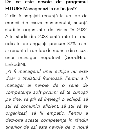
De ce este nevoie de programul 
FUTURE Manager azi la noi în țară?
2 din 5 angajați renunță la un loc de 
muncă din cauza managerului, anunță 
studiile organizate de Visier în 2022. 
Alte studii din 2023 arată rate tot mai 
ridicate de angajați, precum 82%, care 
ar renunța la un loc de muncă din cauza 
unui manager nepotrivit (GoodHire, 
LinkedIN).
„
A fi managerul unei echipe nu este 
doar o titulatură frumoasă. Pentru a fi 
manager ai nevoie de o serie de 
competențe soft prcum: să te cunoști 
pe tine, să știi să înțelegi o echipă, să 
știi să comunici eficient, să știi să te 
organizezi, să fii empatic. Pentru a 
dezvolta aceste competențe în rândul 
tinerilor de azi este nevoie de o nouă 