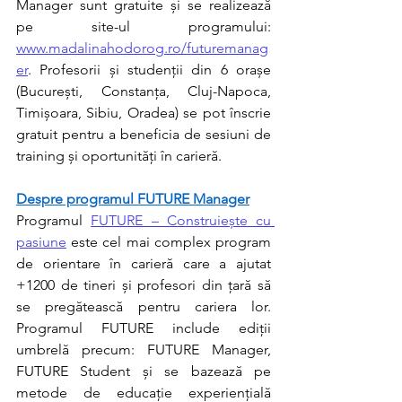
Manager sunt gratuite și se realizează 
pe site-ul programului: 
www.madalinahodorog.ro/futuremanag
er
. Profesorii și studenții din 6 orașe 
(București, Constanța, Cluj-Napoca, 
Timișoara, Sibiu, Oradea) se pot înscrie 
gratuit pentru a beneficia de sesiuni de 
training și oportunități în carieră. 
Despre programul FUTURE Manager
Programul 
FUTURE – Construiește cu 
pasiune
 este cel mai complex program 
de orientare în carieră care a ajutat 
+1200 de tineri și profesori din țară să 
se pregătească pentru cariera lor. 
Programul FUTURE include ediții 
umbrelă precum: FUTURE Manager, 
FUTURE Student și se bazează pe 
metode de educație experiențială 