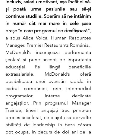
incluziv, salariu motivant, așa încât ei să-
și poată urma pasiunile sau să-și 
continue studiile. Sperăm să ne întâlnim 
în număr cât mai mare în cele șase 
orașe în care programul se desfășoară”
, 
a spus Alice Voica, Human Resources 
Manager, Premier Restaurants România. 
McDonald’s încurajează performanța 
școlară și pune accent pe importanța 
educației. Pe lângă beneficiile 
extrasalariale, McDonald’s oferă 
posibilitatea unei avansări rapide în 
cadrul companiei, prin intermediul 
programelor interne dedicate 
angajaților. Prin programul Manager 
Trainee, tinerii angajați trec printr-un 
proces accelerat, ce îi ajută să dezvolte 
abilități de leadership în baza cărora 
pot ocupa, în decurs de doi ani de la 