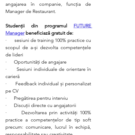
angajarea în companie, funcția de 
Manager de Restaurant. 
Studenții din programul 
FUTURE 
Manager
 beneficiază gratuit de:
·      sesiuni de training 100% practice cu 
scopul de a-și dezvolta competențele 
de lideri
·      Oportunități de angajare 
·      Sesiuni individuale de orientare în 
carieră
·      Feedback individual și personalizat 
pe CV
·      Pregătirea pentru interviu
·      Discuții directe cu angajatorii 
·      Dezvoltarea prin activități 100% 
practice a competențelor de tip soft 
precum: comunicare, lucrul în echipă, 
responsabilitate sau creativitate