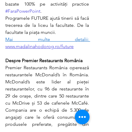
bazate 100% pe activități practice 
#FaraPowerPoint
. 
Programele FUTURE ajută tinerii să facă 
trecerea de la liceu la facultate. De la 
facultate la piața muncii. 
Mai multe detalii: 
www.madalinahodorog.ro/future
Despre Premier Restaurants România
Premier Restaurants România operează 
restaurantele McDonald’s în România. 
McDonald’s este lider al pieței 
restaurantelor, cu 96 de restaurante în 
29 de orașe, dintre care 50 restaurante 
cu McDrive și 53 de cafenele McCafé. 
Compania are o echipă de 5.300 de 
angajați care le oferă consumatorilor 
produsele preferate, pregătite din 
ingrediente de calitate. Pentru mai 