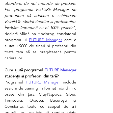
abordare, de noi metode de predare. 
Prin programul FUTURE Manager ne 
propunem să aducem o schimbare 
vizibilă în rândul tinerilor și profesorilor. 
Învățăm împreună cu ei 100% practic
”, 
declară Mădălina Hodorog, fondatorul 
programului 
FUTURE Manager
 care a 
ajutat +9000 de tineri și profesori din 
toată țara să se pregătească pentru 
cariera lor. 
Cum ajută programul 
FUTURE Manager
studenții și profesorii din țară?
Programul 
FUTURE Manager
 include 
sesiuni de training în format hibrid în 6 
orașe din țară: Cluj-Napoca, Sibiu, 
Timișoara, Oradea, București și 
Constanța, toate cu scopul de a-i 
pregăti pe participanți pentru piața 