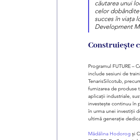
căutarea unui l
celor dobândite î
succes în viața 
Development Man
Construiește 
Programul FUTURE – Con
include sesiuni de train
TenarisSilcotub, precum 
furnizarea de produse t
aplicații industriale, 
investește continuu în 
în urma unei investiții 
ultimă generație dedica
Mădălina Hodorog
 și 