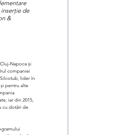
plementare 
 inserție de 
on & 
Cluj-Napoca și 
adrul companiei 
ilcotub, lider în 
și pentru alte 
ompania 
e, iar din 2015, 
u cu dotări de 
rogramului 