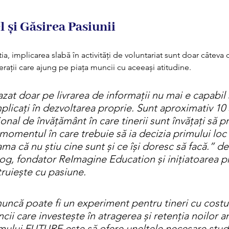
l și Găsirea Pasiunii
ia, implicarea slabă în activități de voluntariat sunt doar câteva 
rații care ajung pe piața muncii cu aceeași atitudine. 
at doar pe livrarea de informații nu mai e capabil s
implicați în dezvoltarea proprie. Sunt aproximativ 10 
onal de învățământ în care tinerii sunt învățați să p
n momentul în care trebuie să ia decizia primului lo
eama că nu știu cine sunt și ce își doresc să facă.” 
de
g, fondator ReImagine Education și inițiatoarea p
uiește cu pasiune. 
uncă poate fi un experiment pentru tineri cu costur
ii care investește în atragerea și retenția noilor an
mului FUTURE este să ofere uneltele necesare stude