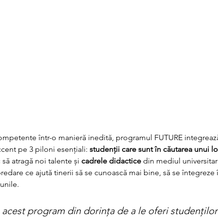
competente într-o manieră inedită, programul FUTURE integreaz
cent pe 3 piloni esențiali: 
studenții care sunt în căutarea unui 
 să atragă noi talente și 
cadrele didactice
 din mediul universitar
dare ce ajută tinerii să se cunoască mai bine, să se întegreze în
nile. 
acest program din dorința de a le oferi studenților a