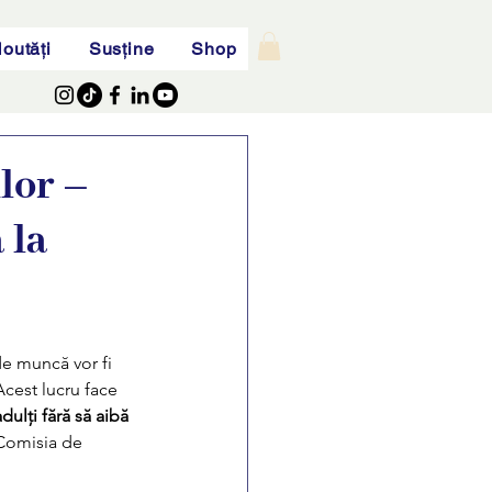
outăți
Susține
Shop
lor –
 la
de muncă vor fi 
cest lucru face 
dulți fără să aibă 
 Comisia de 