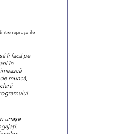
dintre reproșurile 
ă îi facă pe 
ani în 
rimească 
c de muncă, 
clară 
rogramului 
i uriașe 
gajați. 
nților 