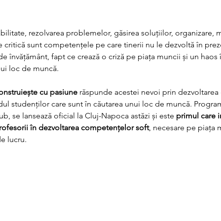
ilitate, rezolvarea problemelor, găsirea soluțiilor, organizare, 
critică sunt competențele pe care tinerii nu le dezvoltă în prez
de învățământ, fapt ce crează o criză pe piața muncii și un haos î
nui loc de muncă. 
nstruiește cu pasiune
 răspunde acestei nevoi prin dezvoltarea 
ul studenților care sunt în căutarea unui loc de muncă. Program
, se lansează oficial la Cluj-Napoca astăzi și este 
primul care 
profesorii în dezvoltarea competențelor soft
, necesare pe piața m
e lucru. 