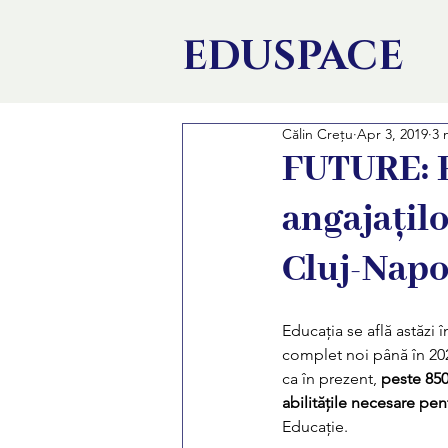
EDU
SPACE
Călin Crețu
Apr 3, 2019
3 
FUTURE: P
angajațilo
Cluj-Nap
Educația se află astăzi 
complet noi până în 20
ca în prezent, 
peste 850 
abilitățile necesare pen
Educație. 