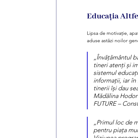
Educația Altfe
Lipsa de motivație, apat
aduse astăzi noilor gene
„Învățământul baz
tineri atenți și 
sistemul educați
informații, iar î
tinerii își dau s
Mădălina Hodoro
FUTURE – Constr
„Primul loc de m
pentru piața munc
Viziunea progra