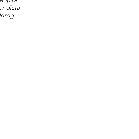
r dicta 
dorog. 