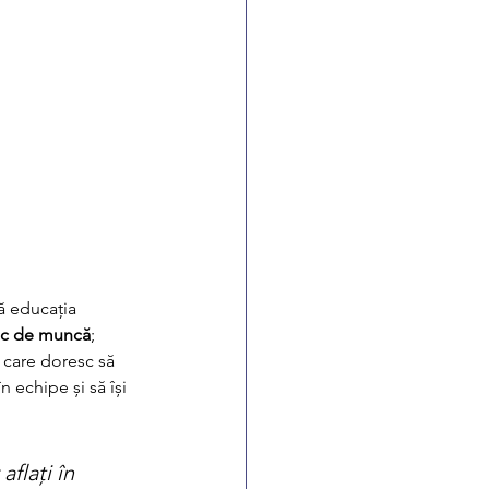
ă educația 
loc de muncă
; 
 care doresc să 
 echipe și să își 
flați în 