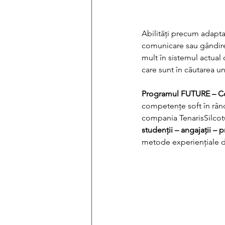
Abilități precum adaptab
comunicare sau gândire 
mult în sistemul actual 
care sunt în căutarea u
Programul FUTURE – Co
competențe soft în rând
compania TenarisSilcotub
studenții – angajații – 
metode experiențiale d