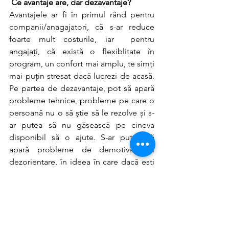
Ce avantaje are, dar dezavantaje?
Avantajele ar fi în primul rând pentru 
companii/anagajatori, că s-ar reduce 
foarte mult costurile, iar  pentru 
angajați, că există o flexiblitate în 
program, un confort mai amplu, te simți 
mai puțin stresat dacă lucrezi de acasă. 
Pe partea de dezavantaje, pot să apară 
probleme tehnice, probleme pe care o 
persoană nu o să știe să le rezolve și s-
ar putea să nu găsească pe cineva 
disponibil să o ajute. S-ar putea să 
apară probleme de demotivare și 
dezorientare, în ideea în care dacă ești 
acasă, rolurile tale se suprapun de 
multe ori și nu știi cărei parte din viața ta 
să-i oferi mai multă atenție. Spre 
exemplu, sunt acasă, acum lucrez sau 
sunt părinte pentru copilul care vine și 