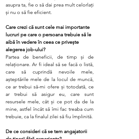
asupra ta, fie o să dai prea mult celorlați 
și nu o să fie eficient.
Care crezi că sunt cele mai importante 
lucruri pe care o persoana trebuie să le 
aibă în vedere în ceea ce privește 
alegerea job-ului?
Partea de beneficii, de timp și de 
relaționare. Ar fi ideal să se facă o listă, 
care să cuprindă nevoile mele, 
așteptările mele de la locul de muncă, 
ce ar trebui să-mi ofere și totodată, ce 
ar trebui să asigur eu, care sunt 
resursele mele, cât și ce pot da de la 
mine, astfel încât să îmi fac treaba cum 
trebuie, ca la finalul zilei să fiu împlinită.
De ce consideri că se tem angajatorii 
de tinerii fără experiența?