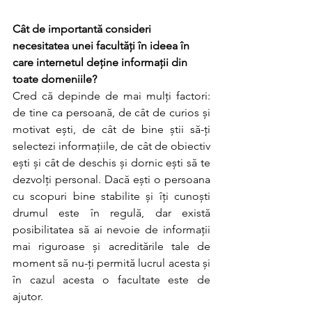
Cât de importantă consideri 
necesitatea unei facultăți în ideea în 
care internetul deține informații din 
toate domeniile?
Cred că depinde de mai mulți factori: 
de tine ca persoană, de cât de curios și 
motivat ești, de cât de bine știi să-ți 
selectezi informațiile, de cât de obiectiv 
ești și cât de deschis și dornic ești să te 
dezvolți personal. Dacă ești o persoana 
cu scopuri bine stabilite și îți cunoști 
drumul este în regulă, dar există 
posibilitatea să ai nevoie de informații 
mai riguroase și acreditările tale de 
moment să nu-ți permită lucrul acesta și 
în cazul acesta o facultate este de 
ajutor. 