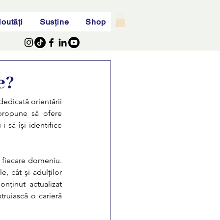
outăți
Susține
Shop
e?
dicată orientării 
propune să ofere 
i să își identifice 
 fiecare domeniu. 
, cât și adulților 
nținut actualizat 
ruiască o carieră 