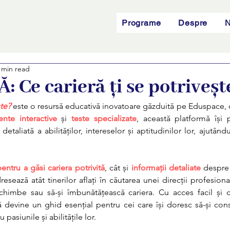
Programe
Despre
N
 min read
 Ce carieră ți se potriveșt
ște?
 este o resursă educativă inovatoare găzduită pe Eduspace, de
ente interactive
 și 
teste specializate
, această platformă își 
 detaliată a abilităților, intereselor și aptitudinilor lor, ajutându-
pentru a găsi cariera potrivită
, cât și
informații detaliate
 despre
sează atât tinerilor aflați în căutarea unei direcții profesionale
schimbe sau să-și îmbunătățească cariera. Cu acces facil și co
ă devine un ghid esențial pentru cei care își doresc să-și const
 pasiunile și abilitățile lor.