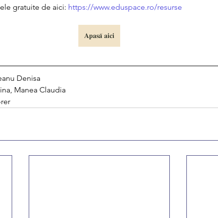
ele gratuite de aici: 
https://www.eduspace.ro/resurse
𝐀𝐩𝐚𝐬𝐚̆ 𝐚𝐢𝐜𝐢
deanu Denisa
ina, Manea Claudia
rer