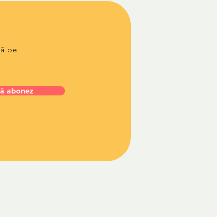
lă pe
ă abonez