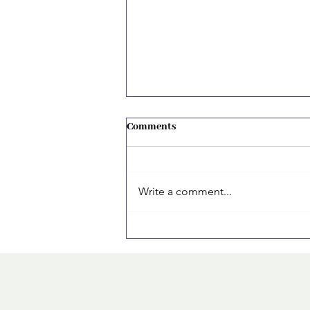
Comments
Write a comment...
Cum mi-am organizat primul CV
ca student fără experiență: pași
simpli care chiar funcționează.