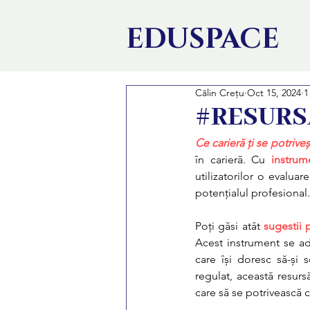
EDU
SPACE
Călin Crețu
Oct 15, 2024
1
#RESURSĂ:
Ce carieră ți se potrive
în carieră. Cu
instrum
utilizatorilor o evaluare
potențialul profesional.
Poți găsi atât 
sugestii 
Acest instrument se adre
care își doresc să-și 
regulat, această resurs
care să se potrivească cu