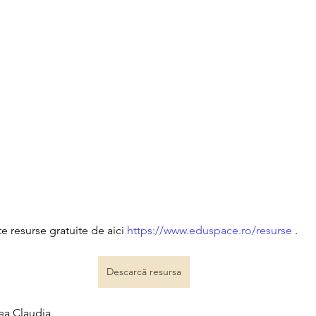
 resurse gratuite de aici 
https://www.eduspace.ro/resurse
 .
Descarcă resursa
nea Claudia