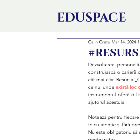
EDU
SPACE
Călin Crețu
Mar 14, 2024
1
#RESURSĂ:
Dezvoltarea personală 
construiască o carieră 
cât mai clar. Resursa „O
ce nu, unde 
există loc 
instrumentul oferă o li
ajutorul acestuia.
Notează pentru fiecare 
te cu atenție și fără pr
Nu este obligatoriu să s
pentru viitor. 