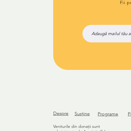
Fii 
Despre
Susține
Programe
P
Veniturile din donații sunt