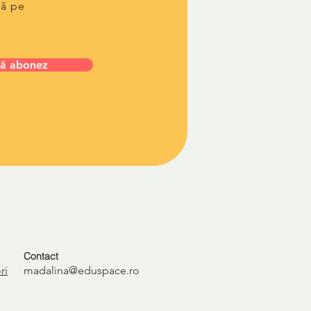
lă pe
ă abonez
Contact
ri
madalina@eduspace.ro