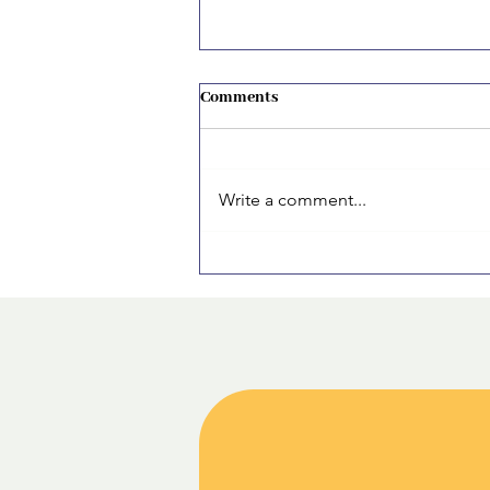
Comments
Write a comment...
Cum mi-am organizat primul CV
ca student fără experiență: pași
simpli care chiar funcționează.