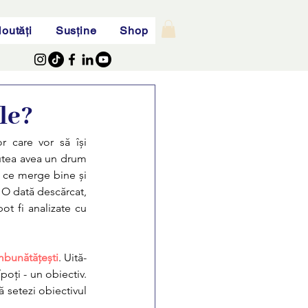
outăți
Susține
Shop
le?
r care vor să își 
utea avea un drum 
i ce merge bine și 
. O dată descărcat, 
t fi analizate cu 
mbunătățești
. Uită-
oți - un obiectiv. 
 setezi obiectivul 