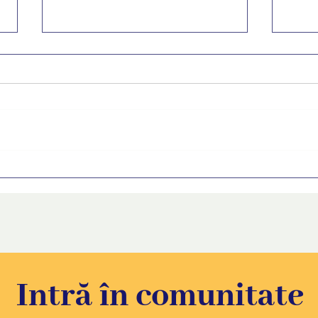
FUTURE revine. Ediția 9 a
Cum s
programului de orientare în
primu
carieră transmite tinerilor că
sfatu
vocea lor contează
Intră în comunitate