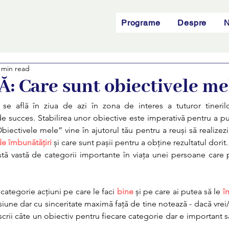
Programe
Despre
N
 min read
 Care sunt obiectivele me
se află în ziua de azi în zona de interes a tuturor tinerilo
de succes. Stabilirea unor obiective este imperativă pentru a p
biectivele mele” vine în ajutorul tău pentru a reuși să realizez
de îmbunătățiri
 și care sunt pașii pentru a obține rezultatul dorit
stă vastă de categorii importante în viața unei persoane care po
categorie acțiuni pe care le faci 
bine 
și pe care ai putea să le 
î
esiune dar cu sinceritate maximă față de tine notează - dacă vrei/p
crii câte un obiectiv pentru fiecare categorie dar e important să