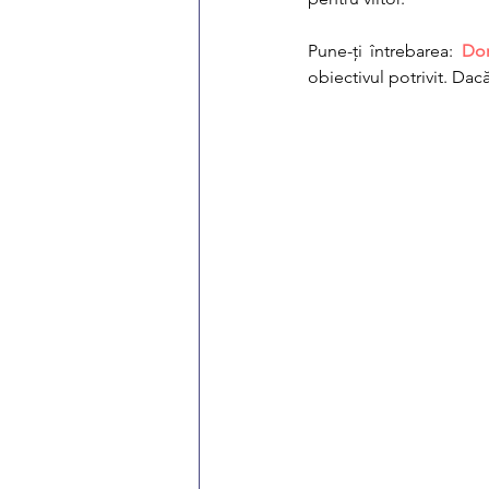
Pune-ți întrebarea: 
Dor
obiectivul potrivit. Dacă