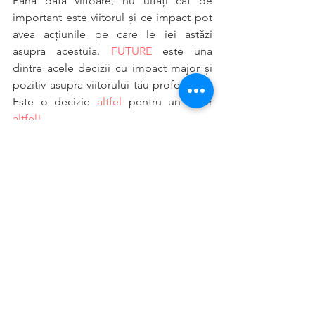
Până data viitoare, nu uitați cât de 
important este viitorul și ce impact pot 
avea acțiunile pe care le iei astăzi 
asupra acestuia. 
FUTURE
 este una 
dintre acele decizii cu impact major și 
pozitiv asupra viitorului tău profesional. 
Este o decizie 
altfel 
pentru un viitor
altfel!
Articol realizat de: Ramona Iliuț
Editor: Mădălina Hodorog
Photos: Arhivă personală