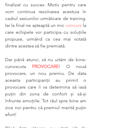
finalizat cu succes. Motiv pentru care 
vom continua rezolvarea acestuia în 
cadrul sesiunilor următoare de training. 
Iar la final ne așteaptă un mic 
concurs
 la 
care echipele vor participa cu soluțiile 
propuse, urmând ca cea mai votată 
dintre acestea să fie premiată. 
Dar până atunci, să nu uităm de bine-
cunoscuta 
PROVOCARE
! O nouă 
provocare, un nou premiu. De data 
aceasta participanții au primit o 
provocare care îi va determina să iasă 
puțin din zona de confort și să-și 
înfrunte emoțiile. Tot răul spre bine am 
zice noi pentru că premiul merită puțin 
efort!