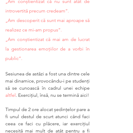
„Am conștientizat că nu sunt atât de 
introvertită precum credeam”.
„Am descoperit că sunt mai aproape să 
realizez ce mi-am propus”.
„Am conștientizat că mai am de lucrat 
la gestionarea emoțiilor de a vorbi în 
public”.
Sesiunea de astăzi a fost una dintre cele 
mai dinamice, provocându-i pe studenți 
să se cunoască în cadrul unei echipe 
altfel
. Exercițiul, însă, nu se termină aici! 
Timpul de 2 ore alocat ședințelor pare a 
fi unul destul de scurt atunci când faci 
ceea ce faci cu plăcere, iar exercițiul 
necesită mai mult de atât pentru a fi 