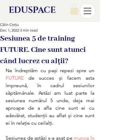
EDU
SPACE
Călin Crețu
Dec 1, 2022
3 min read
Sesiunea 5 de training
FUTURE. Cine sunt atunci
când lucrez cu alții?
Ne îndreptăm cu pași repezi spre un 
FUTURE
 de succes și facem asta 
împreună, în cadrul sesiunilor 
săptămânale. Astăzi am luat parte la 
sesiunea numărul 5 unde, deja mai 
aproape de a afla cine sunt ei cu 
adevărat, studenții au aflat și cine sunt 
ei în relație cu ceilalți.
Sesiunea de astăzi s-a axat pe 
munca în 