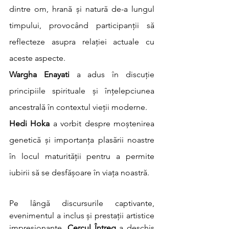
dintre om, hrană și natură de-a lungul 
timpului, provocând participanții să 
reflecteze asupra relației actuale cu 
aceste aspecte.
Wargha Enayati
 a adus în discuție 
principiile spirituale și înțelepciunea 
ancestrală în contextul vieții moderne.
Hedi Hoka
 a vorbit despre moștenirea 
genetică și importanța plasării noastre 
în locul maturității pentru a permite 
iubirii să se desfășoare în viața noastră.
Pe lângă discursurile captivante, 
evenimentul a inclus și prestații artistice 
impresionante. 
Cercul Întreg
 a deschis 