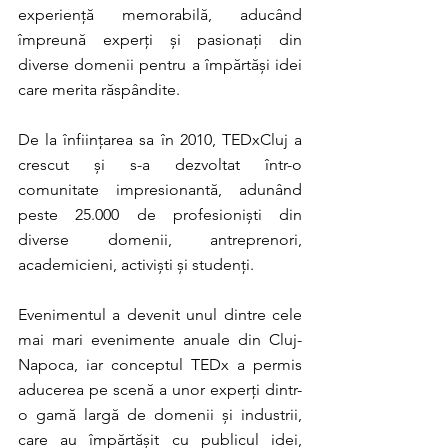
experiență memorabilă, aducând 
împreună experți și pasionați din 
diverse domenii pentru a împărtăși idei 
care merita răspândite.
De la înființarea sa în 2010, TEDxCluj a 
crescut și s-a dezvoltat într-o 
comunitate impresionantă, adunând 
peste 25.000 de profesioniști din 
diverse domenii, antreprenori, 
academicieni, activiști și studenți. 
Evenimentul a devenit unul dintre cele 
mai mari evenimente anuale din Cluj-
Napoca, iar conceptul TEDx a permis 
aducerea pe scenă a unor experți dintr-
o gamă largă de domenii și industrii, 
care au împărtășit cu publicul idei, 