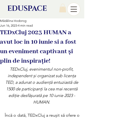
EDU
SPACE
Mădălina Hodorog
Jun 16, 2023
4 min read
TEDxCluj 2023 HUMAN a
avut loc in 10 iunie si a fost
un eveniment captivant și
plin de inspirație!
TEDxCluj, evenimentul non-profit, 
independent și organizat sub licența 
TED, a adunat o audiență entuziastă de 
1500 de participanți la cea mai recentă 
ediție desfășurată pe 10 iunie 2023 - 
HUMAN. 
Încă o dată, TEDxCluj a reușit să ofere o 