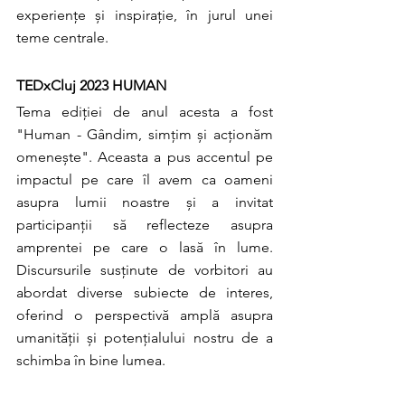
experiențe și inspirație, în jurul unei 
teme centrale.
TEDxCluj 2023 HUMAN
Tema ediției de anul acesta a fost 
"Human - Gândim, simțim și acționăm 
omenește". Aceasta a pus accentul pe 
impactul pe care îl avem ca oameni 
asupra lumii noastre și a invitat 
participanții să reflecteze asupra 
amprentei pe care o lasă în lume. 
Discursurile susținute de vorbitori au 
abordat diverse subiecte de interes, 
oferind o perspectivă amplă asupra 
umanității și potențialului nostru de a 
schimba în bine lumea.