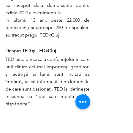
au început deja demersurile pentru 
ediția 2024 a evenimentului.
În ultimii 13 ani, peste 22.000 de 
participanți și aproape 250 de speakeri 
au trecut pragul TEDxCluj.
Despre TED şi TEDxCluj
TED este o marcă a conferințelor în care 
unii dintre cei mai importanți gânditori 
și activiști ai lumii sunt invitați să 
împărtășească informații din domeniile 
de care sunt pasionați. TED își definește 
misiunea ca “idei care merită să fie 
răspândite”.
“TED” vine de la Technology, 
Entertainment, Design, trei domenii 