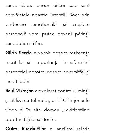
cauza cărora uneori uităm care sunt 
adevăratele noastre intenții. Doar prin 
vindecare emoțională și creștere 
personală vom putea deveni părinții 
care dorim să fim.
Gilda Scarfe
 a vorbit despre rezistența 
mentală și importanța transformării 
percepției noastre despre adversități și 
incertitudini.
Raul Mureşan
 a explorat controlul minții 
și utilizarea tehnologiei EEG în jocurile 
video și în alte domenii, evidențiind 
oportunitățile existente.
Quim Rueda-Pilar
 a analizat relația 