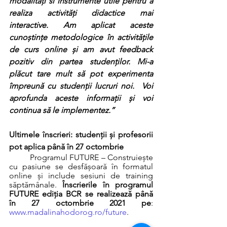
modalități si instrumente utile pentru a 
realiza activități didactice mai 
interactive. Am aplicat aceste 
cunoștințe metodologice în activitățile 
de curs online și am avut feedback 
pozitiv din partea studenților. Mi-a 
plăcut tare mult să pot experimenta 
împreună cu studenții lucruri noi.  Voi 
aprofunda aceste informații și voi 
continua să le implementez.”
Ultimele înscrieri: studenții și profesorii 
pot aplica până în 27 octombrie
	Programul FUTURE – Construiește 
cu pasiune se desfășoară în formatul 
online și include sesiuni de training 
săptămânale. 
Înscrierile în programul 
FUTURE ediția BCR se realizează până 
în 27 octombrie 2021 pe
: 
www.madalinahodorog.ro/future
. 