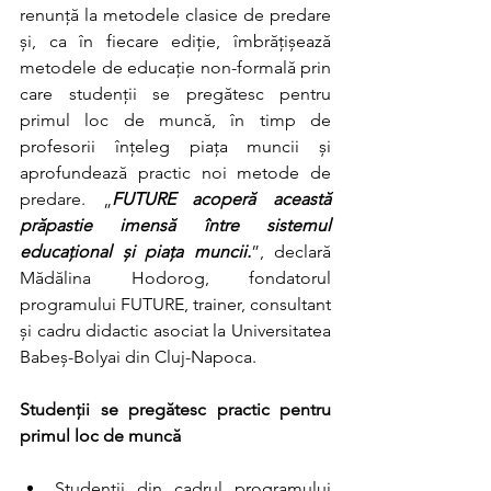
renunță la metodele clasice de predare 
și, ca în fiecare ediție, îmbrățișează 
metodele de educație non-formală prin 
care studenții se pregătesc pentru 
primul loc de muncă, în timp de 
profesorii înțeleg piața muncii și 
aprofundează practic noi metode de 
predare. „
FUTURE acoperă această 
prăpastie imensă între sistemul 
educațional și piața muncii.
”, declară 
Mădălina Hodorog, fondatorul 
programului FUTURE, trainer, consultant 
și cadru didactic asociat la Universitatea 
Babeș-Bolyai din Cluj-Napoca.  
Studenții se pregătesc practic pentru 
primul loc de muncă
Studenții din cadrul programului 