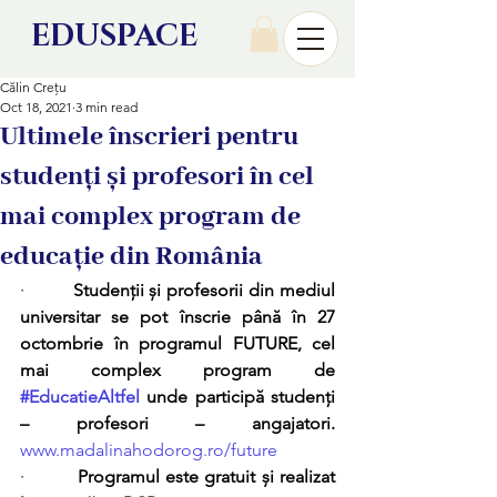
EDU
SPACE
Călin Crețu
Oct 18, 2021
3 min read
Ultimele înscrieri pentru
studenți și profesori în cel
mai complex program de
educație din România
·         
Studenții și profesorii din mediul 
universitar se pot înscrie până în 27 
octombrie în programul FUTURE, cel 
mai complex program de 
#EducatieAltfel
 unde participă studenți 
– profesori – angajatori. 
www.madalinahodorog.ro/future
·         
Programul este gratuit și realizat 