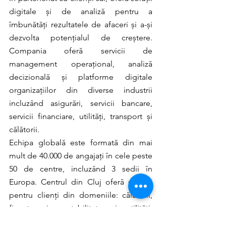
digitale și de analiză pentru a 
îmbunătăți rezultatele de afaceri și a-și 
dezvolta potențialul de creștere. 
Compania oferă servicii de 
management operațional, analiză 
decizională și platforme digitale 
organizațiilor din diverse industrii 
incluzând asigurări, servicii bancare, 
servicii financiare, utilități, transport și 
călătorii.
Echipa globală este formată din mai 
mult de 40.000 de angajați în cele peste 
50 de centre, incluzând 3 sedii în 
Europa. Centrul din Cluj oferă servicii 
pentru clienți din domeniile: călătorii, 
finanțe și contabilitate și utilități, 
operând cu peste 250 de angajați în 5 