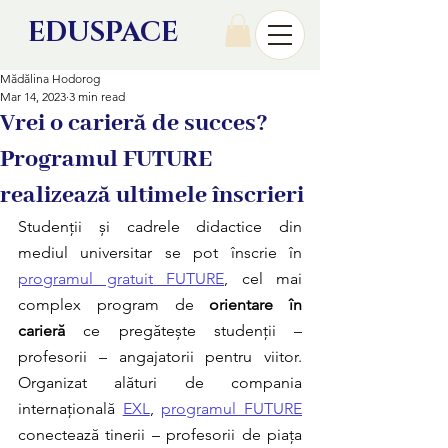
EDU
SPACE
Mădălina Hodorog
Mar 14, 2023
3 min read
Vrei o carieră de succes?
Programul FUTURE
realizează ultimele înscrieri
Studenții și cadrele didactice din 
mediul universitar se pot înscrie în 
programul gratuit FUTURE
, cel mai 
complex program de 
orientare în 
carieră
 ce pregătește studenții – 
profesorii – angajatorii pentru viitor. 
Organizat alături de compania 
internațională 
EXL
, 
programul FUTURE
conectează tinerii – profesorii de piața 