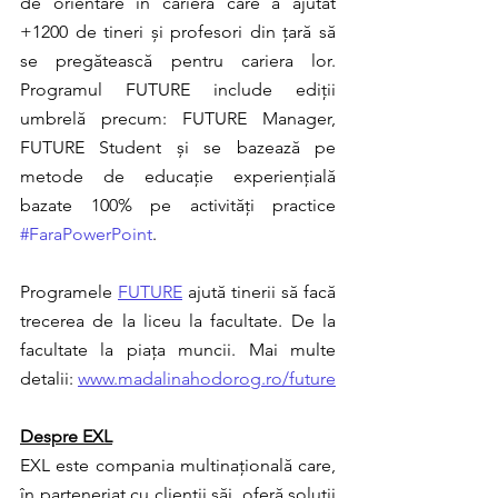
de orientare în carieră care a ajutat 
+1200 de tineri și profesori din țară să 
se pregătească pentru cariera lor. 
Programul FUTURE include ediții 
umbrelă precum: FUTURE Manager, 
FUTURE Student și se bazează pe 
metode de educație experiențială 
bazate 100% pe activități practice 
#FaraPowerPoint
.
Programele 
FUTURE
 ajută tinerii să facă 
trecerea de la liceu la facultate. De la 
facultate la piața muncii. Mai multe 
detalii: 
www.madalinahodorog.ro/future
Despre EXL
EXL este compania multinațională care, 
în parteneriat cu clienții săi, oferă soluții 