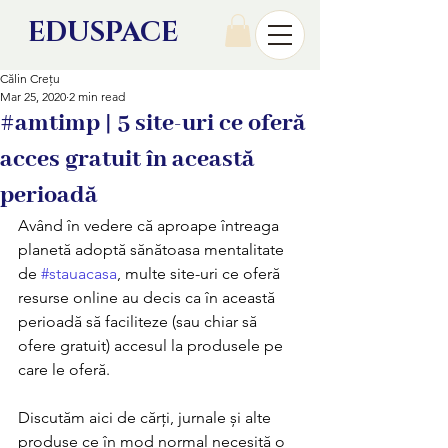
EDU
SPACE
Călin Crețu
Mar 25, 2020
2 min read
#amtimp | 5 site-uri ce oferă
acces gratuit în această
perioadă
Având în vedere că aproape întreaga 
planetă adoptă sănătoasa mentalitate 
de 
#stauacasa
, multe site-uri ce oferă 
resurse online au decis ca în această 
perioadă să faciliteze (sau chiar să 
ofere gratuit) accesul la produsele pe 
care le oferă. 
Discutăm aici de cărți, jurnale și alte 
produse ce în mod normal necesită o 