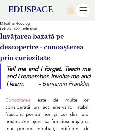
EDU
SPACE
Mădălina Hodorog
Feb 23, 2022
2 min read
Învățarea bazată pe
descoperire - cunoașterea
prin curiozitate
Tell me and I forget. Teach me 
and I remember. Involve me and 
I learn.         
 - 
Benjamin Franklin
Curiozitatea
 este de multe ori 
considerată un act enervant, iritabil, 
frustrant pentru noi și cei din jurul 
nostru. Am ajuns să fim descurajați să 
mai punem întrebări, indiferent de 