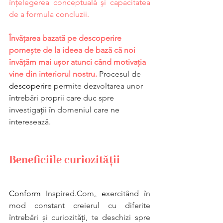
înțelegerea conceptuală și capacitatea 
de a formula concluzii.
Învățarea bazată pe descoperire 
pornește de la ideea de bază că noi 
învățăm mai ușor atunci când motivația 
vine din interiorul nostru. 
Procesul de 
descoperire
 permite dezvoltarea unor 
întrebări proprii care duc spre 
investigații în domeniul care ne 
interesează.
Beneficiile curiozității
Conform 
Inspired.Com
,
 e
xercitând în 
mod constant creierul cu diferite 
întrebări și curiozități, te deschizi spre 