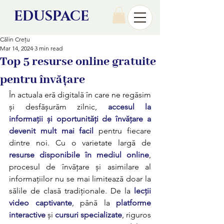
EDU
SPACE
Călin Crețu
Mar 14, 2024
3 min read
Top 5 resurse online gratuite
pentru învățare
În actuala eră digitală în care ne regăsim 
și desfășurăm zilnic, 
accesul la 
informații și oportunități de învățare a 
devenit mult mai facil
pentru fiecare 
dintre noi. Cu o varietate largă de 
resurse disponibile în mediul online
, 
procesul de învățare și asimilare al 
informațiilor nu se mai limitează doar la 
sălile de clasă tradiționale. De la 
lecții 
video captivante
, până la 
platforme 
interactive
 și 
cursuri specializate
, riguros 