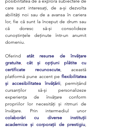
posibilitatea de a explora subiectele de 
care sunt interesați, de a-și dezvolta 
abilități noi sau de a avansa în cariera 
lor, fie că sunt la început de drum sau 
că doresc să-și consolideze 
cunoștințele deținute într-un anumit 
domeniu.
Oferind 
atât resurse de învățare 
gratuite
, 
cât și opțiuni plătite cu 
certificate recunoscute
, această 
platformă pune accent pe
flexibilitatea 
și accesibilitatea învățării
, permițând 
cursanților să-și personalizeze 
experiența de învățare conform 
propriilor lor necesități și ritmuri de 
învățare. Prin intermediul unor 
colaborări cu diverse instituții 
academice și corporații de prestigiu
, 