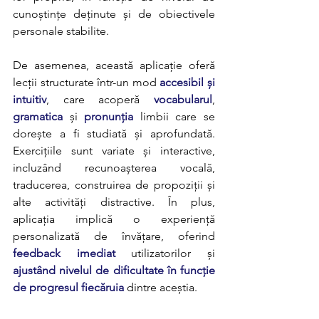
cunoștințe deținute și de obiectivele 
personale stabilite.
De asemenea, această aplicație oferă 
lecții structurate într-un mod 
accesibil și 
intuitiv
, care acoperă 
vocabularul
,
gramatica
și
pronunția
 limbii care se 
dorește a fi studiată și aprofundată. 
Exercițiile sunt variate și interactive, 
incluzând recunoașterea vocală, 
traducerea, construirea de propoziții și 
alte activități distractive. În plus, 
aplicația implică o experiență 
personalizată de învățare, oferind 
feedback imediat
 utilizatorilor și 
ajustând nivelul de dificultate în funcție 
de progresul fiecăruia
dintre aceștia.