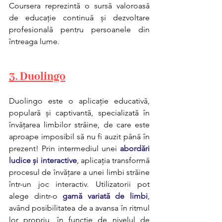
Coursera reprezintă o sursă valoroasă 
de educație continuă și dezvoltare 
profesională pentru persoanele din 
întreaga lume.
3. Duolingo
Duolingo este o aplicație educativă, 
populară și captivantă, specializată în 
învățarea limbilor străine, de care este 
aproape imposibil să nu fi auzit până în 
prezent! Prin intermediul unei 
abordări 
ludice și interactive
, aplicația transformă 
procesul de învățare a unei limbi străine 
într-un joc interactiv. Utilizatorii pot 
alege dintr-o 
gamă variată de limbi
, 
având posibilitatea de a avansa în ritmul 
lor propriu, în funcție de nivelul de 