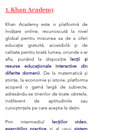
1. Khan Academy
Khan Academy este o platformă de 
învățare online, recunoscută la nivel 
global pentru misiunea sa de a oferi 
educație gratuită, accesibilă și de 
calitate pentru toată lumea, oriunde s-ar 
afla, punând la dispoziție 
lecții și 
resurse educaționale interactive din 
diferite domenii
. De la matematică și 
științe, la economie și istorie, platforma 
acoperă o gamă largă de subiecte, 
adresându-se tinerilor de toate vârstele, 
indiferent de aptitudinile sau 
cunoștințele pe care aceștia le dețin.
Prin intermediul 
lecțiilor video
, 
exercițiilor practice
 și al unui 
sistem 