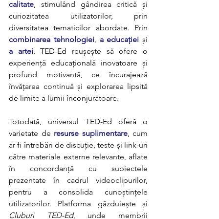
calitate
, stimulând gândirea critică și 
curiozitatea utilizatorilor, prin 
diversitatea tematicilor abordate. Prin 
combinarea tehnologiei
, 
a educației
 și 
a artei
, TED-Ed reușește să ofere o 
experiență educațională inovatoare și 
profund motivantă, ce încurajează 
învățarea continuă și explorarea lipsită 
de limite a lumii înconjurătoare.
Totodată, universul TED-Ed oferă o 
varietate de 
resurse suplimentare
, cum 
ar fi întrebări de discuție, teste și link-uri 
către materiale externe relevante, aflate 
în concordanță cu subiectele 
prezentate în cadrul videoclipurilor, 
pentru a consolida cunoștințele 
utilizatorilor. Platforma găzduiește și 
Cluburi TED-Ed
, unde membrii 