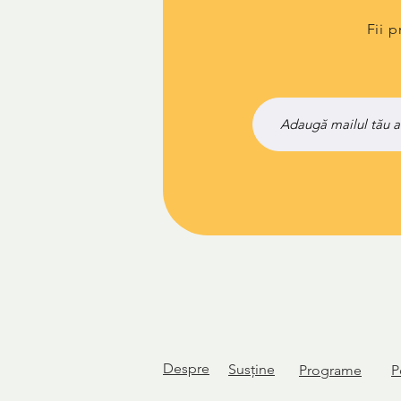
Fii 
Despre
Susține
Programe
P