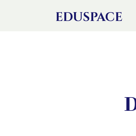
EDU
SPACE
D