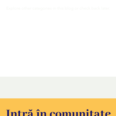
Explore other categories in this blog or check back later.
Intră în comunitate