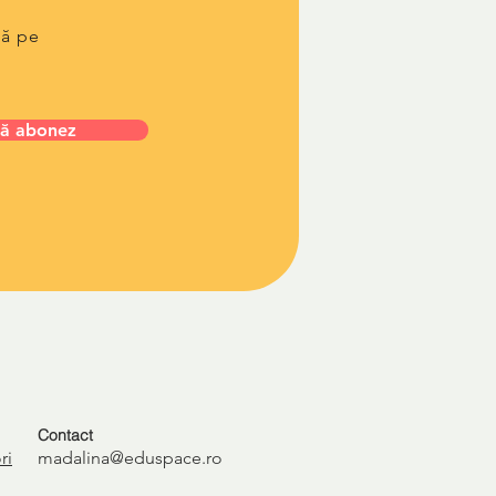
lă pe
ă abonez
Contact
ri
madalina@eduspace.ro