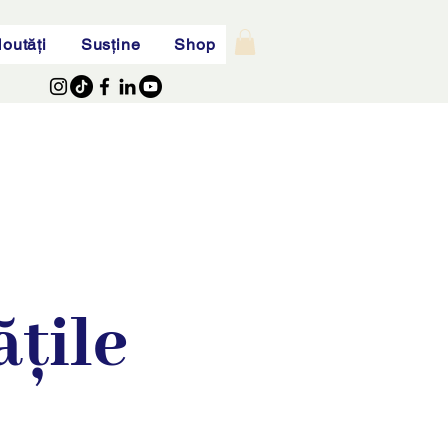
outăți
Susține
Shop
țile