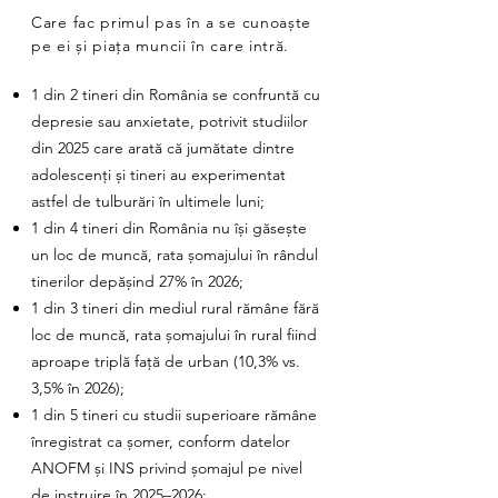
Care fac primul pas în a se cunoaște
pe ei și piața muncii în care intră.
1 din 2 tineri din România se confruntă cu
depresie sau anxietate, potrivit studiilor
din 2025 care arată că jumătate dintre
adolescenți și tineri au experimentat
astfel de tulburări în ultimele luni;
1 din 4 tineri din România nu își găsește
un loc de muncă, rata șomajului în rândul
tinerilor depășind 27% în 2026;
1 din 3 tineri din mediul rural rămâne fără
loc de muncă, rata șomajului în rural fiind
aproape triplă față de urban (10,3% vs.
3,5% în 2026);
1 din 5 tineri cu studii superioare rămâne
înregistrat ca șomer, conform datelor
ANOFM și INS privind șomajul pe nivel
de instruire în 2025–2026;