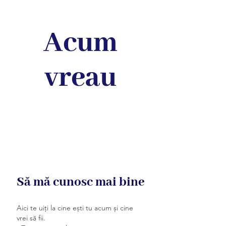
Acum
vreau
Să mă cunosc mai bine
Aici te uiți la cine ești tu acum și cine
vrei să fii.