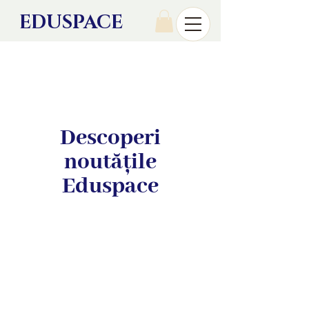
EDU
SPACE
Descoperi
noutățile
Eduspace