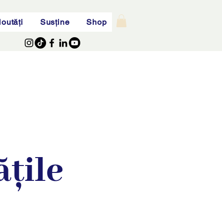
outăți
Susține
Shop
țile