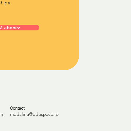
lă pe
ă abonez
Contact
ri
madalina@eduspace.ro