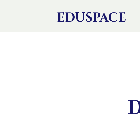
EDU
SPACE
D