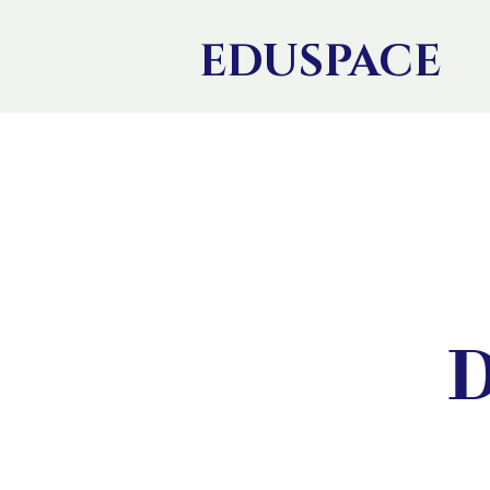
EDU
SPACE
D