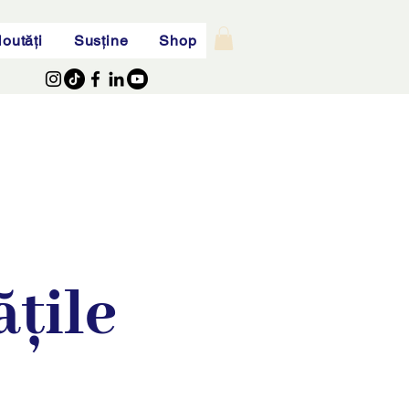
outăți
Susține
Shop
țile