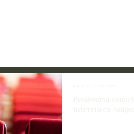
Mar 10, 2021
4 min read
Profesorul conect
Interviu cu Anișo