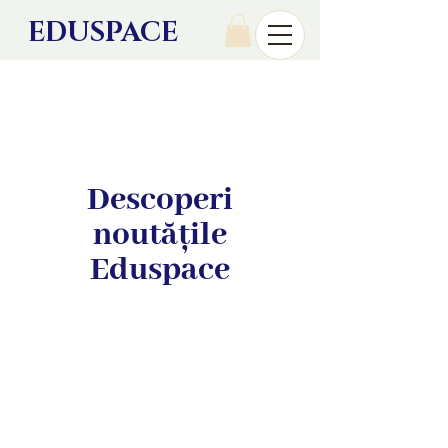
EDU
SPACE
Descoperi
noutățile
Eduspace