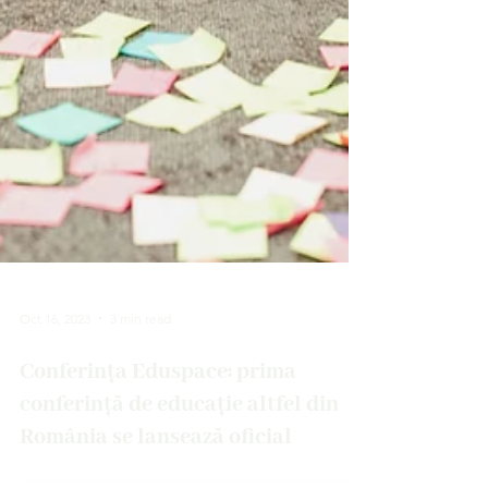
Oct 16, 2023
3 min read
Conferința Eduspace: prima
conferință de educație altfel din
România se lansează oficial