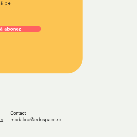
lă pe
ă abonez
Contact
ri
madalina@eduspace.ro