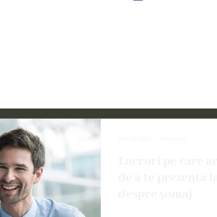
Mar 10, 2021
3 min read
Lucruri pe care ar 
de a te prezenta la
despre șomaj