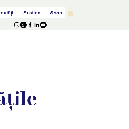
outăți
Susține
Shop
țile