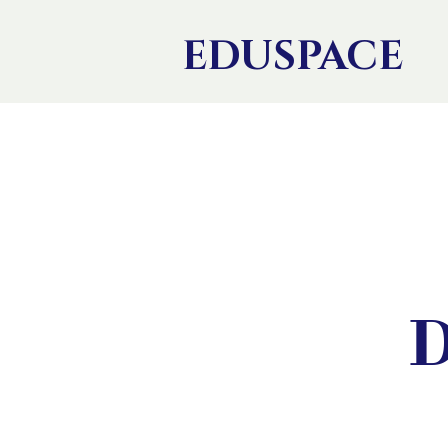
EDU
SPACE
D