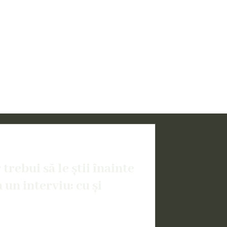
trebui să le știi înainte
 un interviu: cu și