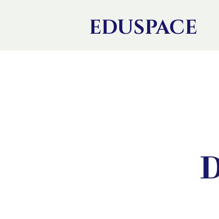
EDU
SPACE
D