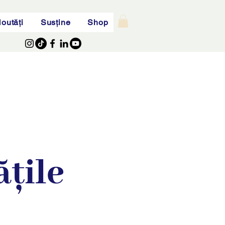
outăți
Susține
Shop
țile