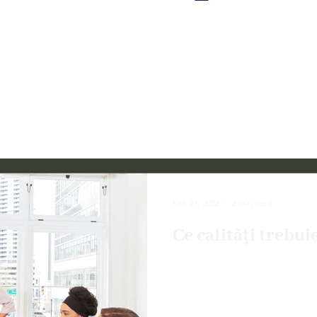
Feb 21, 2022
2 min read
Ce calități trebui