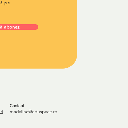
lă pe
ă abonez
Contact
ri
madalina@eduspace.ro