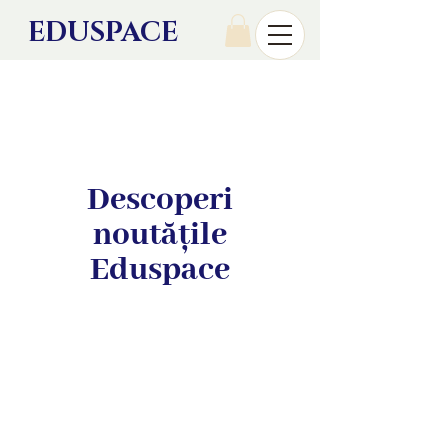
EDU
SPACE
Descoperi
noutățile
Eduspace