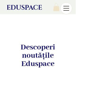
EDU
SPACE
Descoperi
noutățile
Eduspace