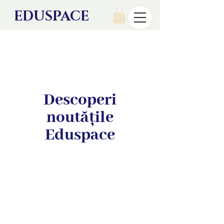
EDU
SPACE
Descoperi
noutățile
Eduspace