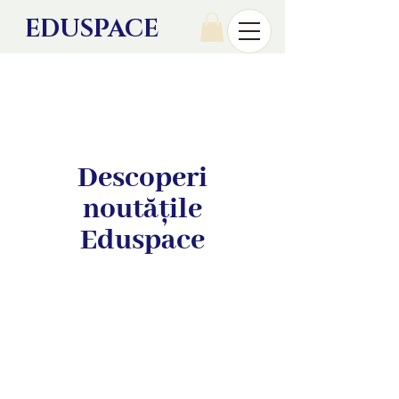
EDU
SPACE
Descoperi
noutățile
Eduspace