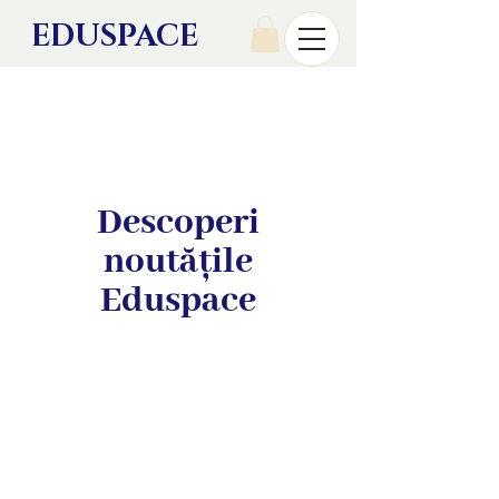
EDU
SPACE
Descoperi
noutățile
Eduspace