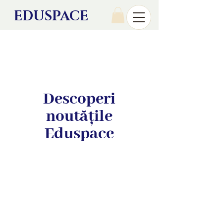
EDU
SPACE
Descoperi
noutățile
Eduspace