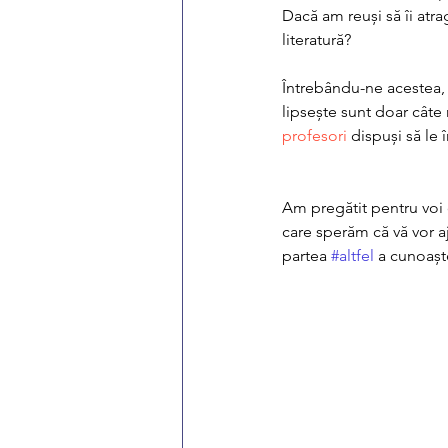
Dacă am reuși să îi atr
literatură? 
Întrebându-ne acestea, 
lipsește sunt doar câte 
profesori
 dispuși să le 
Am pregătit pentru voi 
care sperăm că vă vor aj
partea 
#altfel
 a cunoaște