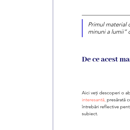
Primul material c
minuni a lumii” 
De ce acest ma
Aici veți descoperi o a
interesantă,
 presărată c
întrebări reflective pent
subiect.