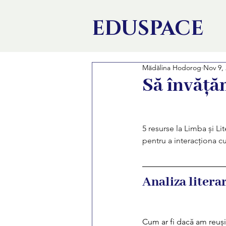
EDU
SPACE
Mădălina Hodorog
Nov 9,
Să învăță
5 resurse la Limba și L
pentru a interacționa c
Analiza literar
Cum ar fi dacă am reuși 