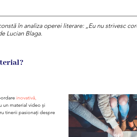
onstă în analiza operei literare: „Eu nu strivesc cor
de Lucian Blaga.
terial?
bordare
 inovativă, 
u un material video și 
ru tinerii pasionați despre 