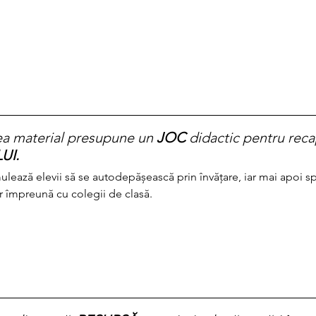
ea material presupune un 
JOC
 didactic pentru reca
UI.
mulează elevii să se autodepășească prin învățare, iar mai apoi sp
or împreună cu colegii de clasă.