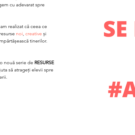
agem cu adevarat spre 
am realizat că ceea ce 
resurse 
noi
, 
creative
 și 
împărtășească tinerilor.
o nouă serie de 
RESURSE
uta să atrageți elevii spre 
rii. 