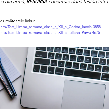
ea din urmă, 
RESURSĂ
 constituie două testări într-
la următoarele linkuri: 
ur.ro/Test_Limba_romana_clasa_a_XII_a_Corina_Iacob-3858
ur.ro/Test_Limba_romana_clasa_a_XII_a_Iuliana_Parvu-4675