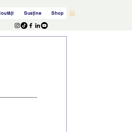
outăți
Susține
Shop