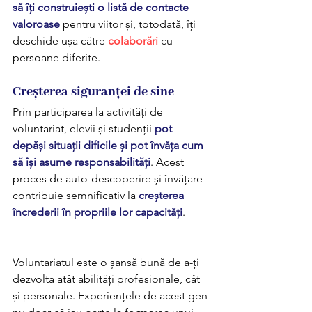
să îți construiești o listă de contacte 
valoroase
 pentru viitor și, totodată, îți 
deschide ușa către 
colaborări
 cu 
persoane diferite.
Creșterea siguranței de sine
Prin participarea la activități de 
voluntariat, elevii și studenții 
pot 
depăși situații dificile și pot învăța cum 
să își asume responsabilități
. Acest 
proces de auto-descoperire și învățare 
contribuie semnificativ la 
creșterea 
încrederii în propriile lor capacități
.
Voluntariatul este o șansă bună de a-ți 
dezvolta atât abilități profesionale, cât 
și personale. Experiențele de acest gen 