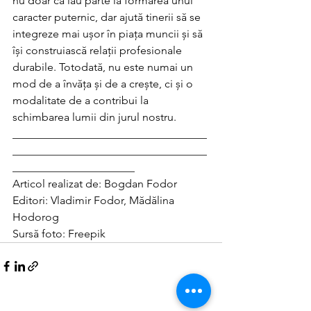
nu doar că iau parte la formarea unui 
caracter puternic, dar ajută tinerii să se 
integreze mai ușor în piața muncii și să 
își construiască relații profesionale 
durabile. Totodată, nu este numai un 
mod de a învăța și de a crește, ci și o 
modalitate de a contribui la 
schimbarea lumii din jurul nostru.
___________________________________
___________________________________
______________________
Articol realizat de: Bogdan Fodor
Editori: Vladimir Fodor, Mădălina 
Hodorog
Sursă foto: Freepik