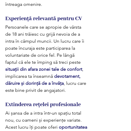
întreaga omenire.
Experiență relevantă pentru CV
Persoanele care se apropie de vârsta 
de 18 ani trăiesc cu grijă nevoia de a 
intra în câmpul muncii. Un lucru care îi 
poate încuraja este participarea la 
voluntariate de orice fel. Pe lângă 
faptul că ele te împing să treci peste 
situații din afara zonei tale de confort
, 
implicarea ta înseamnă 
devotament, 
dăruire și dorință de a învăța
, lucru care 
este bine privit de angajatori.
Extinderea rețelei profesionale
Ai șansa de a intra într-un spațiu total 
nou, cu oameni și experiențe variate. 
Acest lucru îți poate oferi 
oportunitatea 