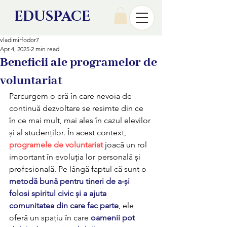
EDU
SPACE
vladimirfodor7
Apr 4, 2025
2 min read
Beneficii ale programelor de
voluntariat
Parcurgem o eră în care nevoia de 
continuă dezvoltare se resimte din ce 
în ce mai mult, mai ales în cazul elevilor 
și al studenților. În acest context, 
programele de voluntariat
 joacă un rol 
important în evoluția lor personală și 
profesională. Pe lângă faptul că sunt o 
metodă bună pentru tineri de a-și 
folosi spiritul civic și a ajuta 
comunitatea din care fac parte
, ele 
oferă un spațiu în care 
oamenii pot 