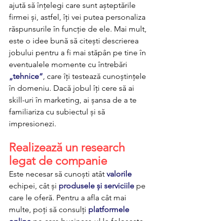
ajută să înțelegi care sunt așteptările 
firmei și, astfel, îți vei putea personaliza 
răspunsurile în funcție de ele. Mai mult, 
este o idee bună să citești descrierea 
jobului pentru a fi mai stăpân pe tine în 
eventualele momente cu întrebări 
„tehnice”
, care îți testează cunoștințele 
în domeniu. Dacă jobul îți cere să ai 
skill-uri în marketing, ai șansa de a te 
familiariza cu subiectul și să 
impresionezi.
Realizează un research 
legat de companie
Este necesar să cunoști atât 
valorile
echipei, cât și 
produsele și serviciile
 pe 
care le oferă. Pentru a afla cât mai 
multe, poți să consulți 
platformele 