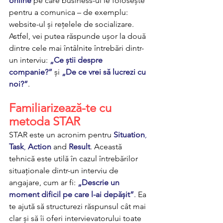
online
 pe care business-ul le folosește 
pentru a comunica – de exemplu: 
website-ul și rețelele de socializare. 
Astfel, vei putea răspunde ușor la două 
dintre cele mai întâlnite întrebări dintr-
un interviu: 
„Ce știi despre 
companie?”
 și 
„De ce vrei să lucrezi cu 
noi?”
.
Familiarizează-te cu 
metoda STAR
STAR este un acronim pentru 
Situation
, 
Task
, 
Action
 and 
Result
. Această 
tehnică este utilă în cazul întrebărilor 
situaționale dintr-un interviu de 
angajare, cum ar fi:
„Descrie un 
moment dificil pe care l-ai depășit”
. Ea 
te ajută să structurezi răspunsul cât mai 
clar și să îi oferi intervievatorului toate 