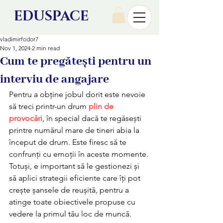
EDU
SPACE
vladimirfodor7
Nov 1, 2024
2 min read
Cum te pregătești pentru un
interviu de angajare
Pentru a obține jobul dorit este nevoie 
să treci printr-un drum 
plin de 
provocări
, în special dacă te regăsești 
printre numărul mare de tineri abia la 
început de drum. Este firesc să te 
confrunți cu emoții în aceste momente. 
Totuși, e important să le gestionezi și 
să aplici strategii eficiente care îți pot 
crește șansele de reușită, pentru a 
atinge toate obiectivele propuse cu 
vedere la primul tău loc de muncă. 