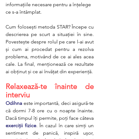
informațiile necesare pentru a înțelege 
ce s-a întâmplat.
Cum folosești metoda STAR? Începe cu 
descrierea pe scurt a situației în sine. 
Povestește despre rolul pe care l-ai avut 
și cum ai procedat pentru a rezolva 
problema, motivând de ce ai ales acea 
cale. La final, menționează ce rezultate 
ai obținut și ce ai învățat din experiență.
Relaxează-te înainte de 
interviu
Odihna
 este importantă, deci asigură-te 
că dormi 7-8 ore cu o noapte înainte. 
Dacă timpul îți permite, poți face câteva 
exerciții fizice
. În cazul în care simți un 
sentiment de panică, inspiră ușor, 