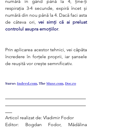
numără în gând până la 4, ține-ți 
respirația 3-4 secunde, expiră încet și 
numără din nou până la 4. Dacă faci asta 
de câteva ori, 
vei simți că ai preluat 
controlul asupra emoțiilor
.
Prin aplicarea acestor tehnici, vei căpăta 
încredere în forțele proprii, iar șansele 
de reușită vor crește semnificativ.
Surse: 
Indeed.com
, The 
Muse.com
, 
Doc.ro
___________________________________
___________________________________
___
Articol realizat de: Vladimir Fodor
Editor: Bogdan Fodor, Mădălina 