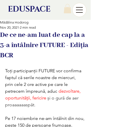
EDU
SPACE
Mădălina Hodorog
Nov 20, 2021
2 min read
De ce ne-am luat de cap la a
3-a întâlnire FUTURE - Ediția
BCR
Toți participanții FUTURE vor confirma 
faptul că serile noastre de miercuri, 
prin cele 2 ore active pe care le 
petrecem împreună, aduc 
dezvoltare, 
oportunității, fericire
și o gură de aer 
proaaaaaaspăt.
Pe 17 noiembrie ne-am întâlnit din nou, 
peste 150 de persoane frumoase, 