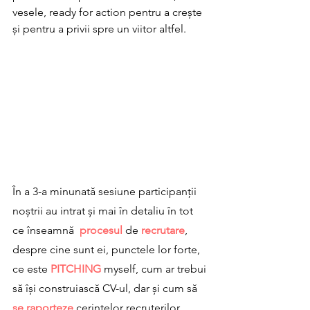
vesele, ready for action pentru a crește 
și pentru a privii spre un viitor altfel. 
În a 3-a minunată sesiune participanții 
noștrii au intrat și mai în detaliu în tot 
ce înseamnă  
procesul 
de 
recrutare
, 
despre cine sunt ei, punctele lor forte, 
ce este 
PITCHING 
myself, cum ar trebui 
să își construiască CV-ul, dar și cum să 
se raporteze
 cerințelor recruterilor. 