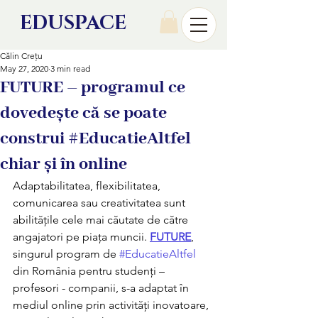
EDU
SPACE
Călin Crețu
May 27, 2020
3 min read
FUTURE – programul ce
dovedește că se poate
construi #EducatieAltfel
chiar și în online
Adaptabilitatea, flexibilitatea, 
comunicarea sau creativitatea sunt 
abilitățile cele mai căutate de către 
angajatori pe piața muncii. 
FUTURE
, 
singurul program de 
#EducatieAltfel
din România pentru studenți – 
profesori - companii, s-a adaptat în 
mediul online prin activități inovatoare, 