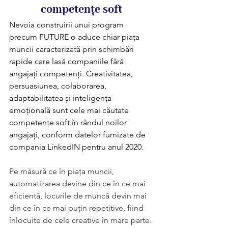
competențe soft
Nevoia construirii unui program 
precum FUTURE o aduce chiar piața 
muncii caracterizată prin schimbări 
rapide care lasă companiile fără 
angajați competenți. Creativitatea, 
persuasiunea, colaborarea, 
adaptabilitatea și inteligența 
emoțională sunt cele mai căutate 
competențe soft în rândul noilor 
angajați, conform datelor furnizate de 
compania LinkedIN pentru anul 2020. 
Pe măsură ce în piața muncii, 
automatizarea devine din ce în ce mai 
eficientă, locurile de muncă devin mai 
din ce în ce mai puțin repetitive, fiind 
înlocuite de cele creative în mare parte. 