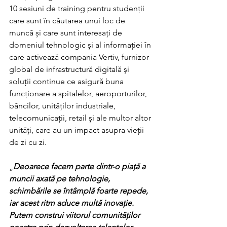
10 sesiuni de training pentru studenții 
care sunt în căutarea unui loc de 
muncă și care sunt interesați de 
domeniul tehnologic și al informației în 
care activează compania Vertiv, furnizor 
global de infrastructură digitală și 
soluții continue ce asigură buna 
funcționare a spitalelor, aeroporturilor, 
băncilor, unităților industriale, 
telecomunicații, retail și ale multor altor 
unități, care au un impact asupra vieții 
de zi cu zi.
„
Deoarece facem parte dintr-o piață a 
muncii axată pe tehnologie, 
schimbările se întâmplă foarte repede, 
iar acest ritm aduce multă inovație. 
Putem construi viitorul comunităților 