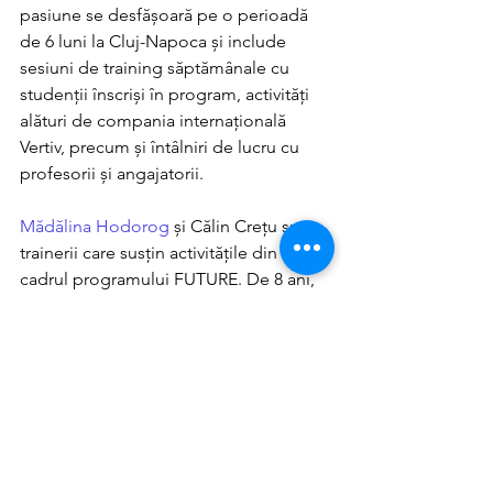
pasiune se desfășoară pe o perioadă 
de 6 luni la Cluj-Napoca și include 
sesiuni de training săptămânale cu 
studenții înscriși în program, activități 
alături de compania internațională 
Vertiv, precum și întâlniri de lucru cu 
profesorii și angajatorii. 
Mădălina Hodorog
 și Călin Crețu sunt 
trainerii care susțin activitățile din 
cadrul programului FUTURE. De 8 ani, 
ei dezvoltă programe pentru tineri prin 
educație experiențială, iar împreună 
predau în calitate de cadre didactice 
asociate în cadrul Universității Babeș-
Bolyai.
Mai multe detalii
: 
www.madalinahodorog.ro/future