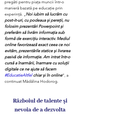
pregăti pentru piața muncii într-o 
manieră bazată pe educație prin 
experință. „
Noi iubim să lucrăm cu 
post-it-uri, cu podeaua și pereții, nu 
folosim prezentări Powerpoint și 
preferăm să livrăm informația sub 
formă de exercițiu interactiv. Mediul 
online favorizează exact ceea ce noi 
evităm, prezentările statice și livrarea 
pasivă de informație. Am intrat într-o 
cursă a înarmării, înarmare cu soluții 
digitale ce ne ajute să facem 
#EducatieAltfel
 chiar și în online
”, a 
continuat Mădălina Hodorog.
Războiul de talente și 
nevoia de a dezvolta 