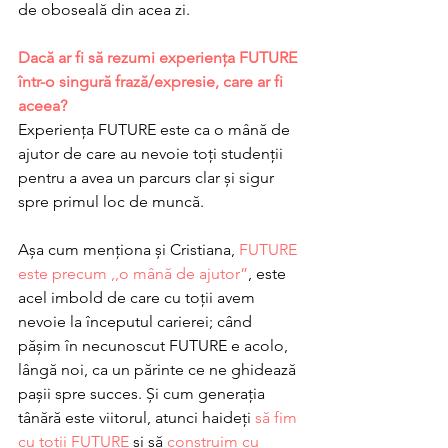
de oboseală din acea zi. 
Dacă ar fi să rezumi experiența FUTURE 
într-o singură frază/expresie, care ar fi 
aceea?
Experiența FUTURE este ca o mână de 
ajutor de care au nevoie toți studenții 
pentru a avea un parcurs clar și sigur 
spre primul loc de muncă. 
Așa cum menționa și Cristiana, 
FUTURE 
este precum ,,o mână de ajutor”
, este 
acel imbold de care cu toții avem 
nevoie la începutul carierei; când 
pășim în necunoscut FUTURE e acolo, 
lângă noi, ca un părinte ce ne ghidează 
pașii spre succes. Și cum generația 
tânără este viitorul, atunci haideți 
să fim 
cu toții FUTURE
 și să 
construim cu 