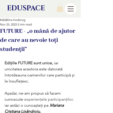
EDU
SPACE
Mădălina Hodorog
Nov 25, 2022
2 min read
FUTURE - „o mână de ajutor
de care au nevoie toți
studenții”
Edițiile FUTURE sunt unice,
 iar 
unicitatea acestora este datorată 
întotdeauna oamenilor care participă și 
le însuflețesc.
Așadar, ne-am propus să facem 
cunoscute 
experiențele participanților, 
iar astăzi o cunoașteți pe 
Mariana 
Cristiana Lixăndroiu.