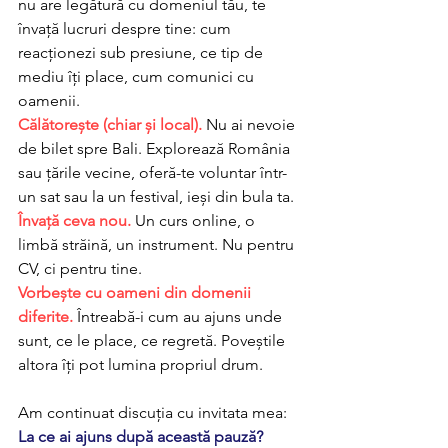
nu are legătură cu domeniul tău, te 
învață lucruri despre tine: cum 
reacționezi sub presiune, ce tip de 
mediu îți place, cum comunici cu 
oamenii. 
Călătorește (chiar și local).
 Nu ai nevoie 
de bilet spre Bali. Explorează România 
sau țările vecine, oferă-te voluntar într-
un sat sau la un festival, ieși din bula ta. 
Învață ceva nou.
 Un curs online, o 
limbă străină, un instrument. Nu pentru 
CV, ci pentru tine. 
Vorbește cu oameni din domenii 
diferite.
 Întreabă-i cum au ajuns unde 
sunt, ce le place, ce regretă. Poveștile 
altora îți pot lumina propriul drum.
Am continuat discuția cu invitata mea:
La ce ai ajuns după această pauză? 