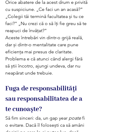
Orice abatere de la acest drum e privită 
cu suspiciune. „Ce faci un an acasă?" 
„Colegii tăi termină facultatea și tu ce 
faci?" „Nu crezi că o să îți fie greu să te 
reapuci de învățat?"
Aceste întrebări vin dintr-o grijă reală, 
dar și dintr-o mentalitate care pune 
eficiența mai presus de claritate. 
Problema e că atunci când alergi fără 
să știi încotro, ajungi undeva, dar nu 
neapărat unde trebuie.
Fuga de responsabilități 
sau responsabilitatea de a 
te cunoaște? 
Să fim sinceri: da, un gap year 
poate
 fi 
o evitare. Dacă îl folosești ca să amâni 