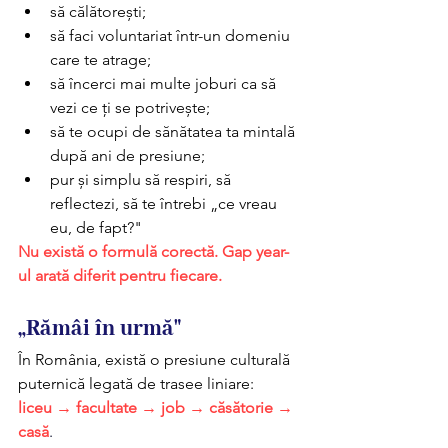
să călătorești;  
să faci voluntariat într-un domeniu 
care te atrage; 
să încerci mai multe joburi ca să 
vezi ce ți se potrivește; 
să te ocupi de sănătatea ta mintală 
după ani de presiune; 
pur și simplu să respiri, să 
reflectezi, să te întrebi „ce vreau 
eu, de fapt?"
Nu există o formulă corectă. Gap year-
ul arată diferit pentru fiecare.
„Rămâi în urmă"
În România, există o presiune culturală 
puternică legată de trasee liniare:
liceu → facultate → job → căsătorie → 
casă
.