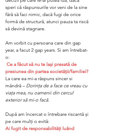
decizii pe care le-ai putea lua, dacă 
speri că răspunsurile vor veni de la sine 
fără să faci nimic, dacă fugi de orice 
formă de structură, atunci pauza ta riscă 
să devină stagnare.
Am vorbit cu persoana care din gap 
year, a facut 2 gap years. Si am întrebat-
o:
Ce a făcut să nu te lași presată de 
presiunea din partea societății/familiei? 
La care ea mi-a răspuns sincer si 
mândră – 
Dorința de a face ce vreau cu 
viața mea, nu oamenii din cercul 
exterior să mi-o facă.
După am încercat o întrebare riscantă și 
pe care mulți o evită: 
Ai fugit de responsabilități luând 