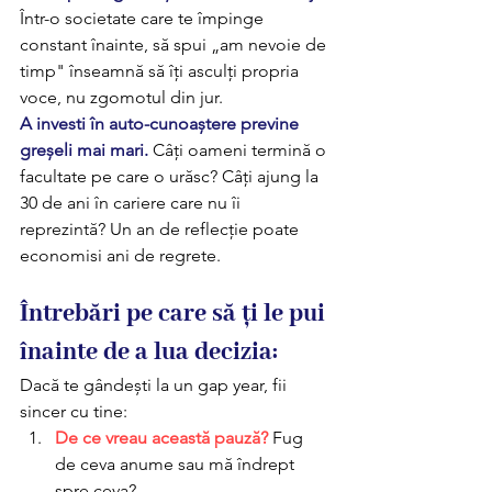
Într-o societate care te împinge 
constant înainte, să spui „am nevoie de 
timp" înseamnă să îți asculți propria 
voce, nu zgomotul din jur. 
A investi în auto-cunoaștere previne 
greșeli mai mari.
 Câți oameni termină o 
facultate pe care o urăsc? Câți ajung la 
30 de ani în cariere care nu îi 
reprezintă? Un an de reflecție poate 
economisi ani de regrete.
Întrebări pe care să ți le pui 
înainte de a lua decizia:
Dacă te gândești la un gap year, fii 
sincer cu tine: 
De ce vreau această pauză?
 Fug 
de ceva anume sau mă îndrept 
spre ceva? 