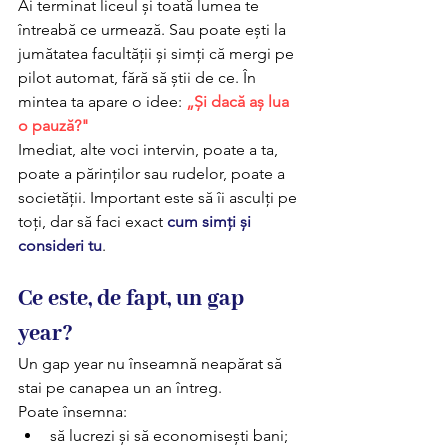
Ai terminat liceul și toată lumea te 
întreabă ce urmează. Sau poate ești la 
jumătatea facultății și simți că mergi pe 
pilot automat, fără să știi de ce. În 
mintea ta apare o idee: 
„Și dacă aș lua 
o pauză?"
Imediat, alte voci intervin, poate a ta, 
poate a părinților sau rudelor, poate a 
societății. Important este să îi asculți pe 
toți, dar să faci exact 
cum simți și 
consideri tu
.
Ce este, de fapt, un gap 
year?
Un gap year nu înseamnă neapărat să 
stai pe canapea un an întreg. 
Poate însemna: 
să lucrezi și să economisești bani;