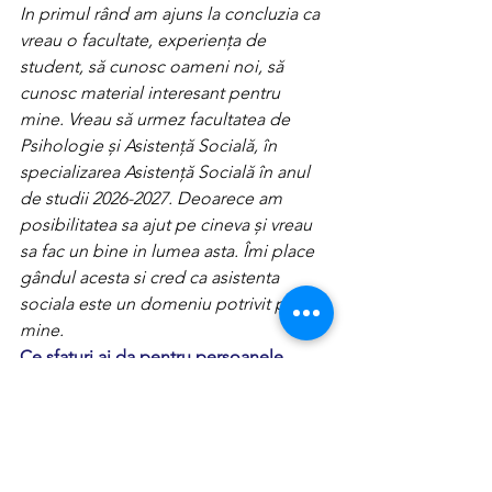
In primul rând am ajuns la concluzia ca 
vreau o facultate, experiența de 
student, să cunosc oameni noi, să 
cunosc material interesant pentru 
mine. Vreau să urmez facultatea de 
Psihologie și Asistență Socială, în 
specializarea Asistență Socială în anul 
de studii 2026-2027. Deoarece am 
posibilitatea sa ajut pe cineva și vreau 
sa fac un bine in lumea asta. Îmi place 
gândul acesta si cred ca asistenta 
sociala este un domeniu potrivit pentru 
mine.
Ce sfaturi ai da pentru persoanele 
indecise care au gândul de un gap 
year? 
Simplu, dacă simți nevoia de o pauză, 
reflectează asupra acestui subiect și nu 
te lasă presat, deoarece acest timp te 