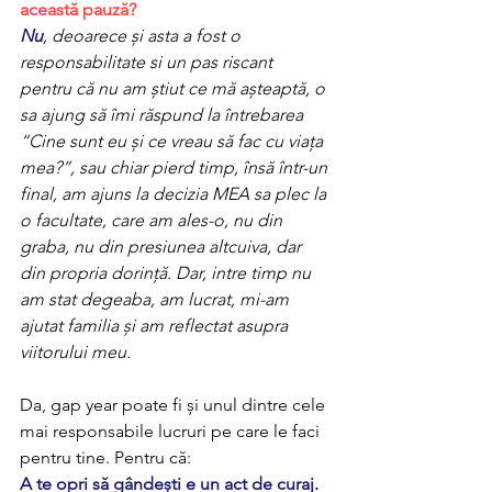
această pauză? 
Nu
, deoarece și asta a fost o 
responsabilitate si un pas riscant 
pentru că nu am știut ce mă așteaptă, o 
sa ajung să îmi răspund la întrebarea 
“Cine sunt eu și ce vreau să fac cu viața 
mea?”, sau chiar pierd timp, însă într-un 
final, am ajuns la decizia MEA sa plec la 
o facultate, care am ales-o, nu din 
graba, nu din presiunea altcuiva, dar 
din propria dorință. Dar, intre timp nu 
am stat degeaba, am lucrat, mi-am 
ajutat familia și am reflectat asupra 
viitorului meu.
Da, gap year poate fi și unul dintre cele 
mai responsabile lucruri pe care le faci 
pentru tine. Pentru că: 
A te opri să gândești e un act de curaj.