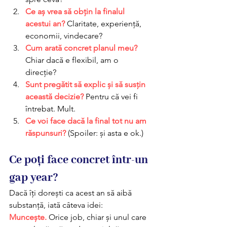
Ce aș vrea să obțin la finalul 
acestui an?
 Claritate, experiență, 
economii, vindecare? 
Cum arată concret planul meu?
Chiar dacă e flexibil, am o 
direcție? 
Sunt pregătit să explic și să susțin 
această decizie?
 Pentru că vei fi 
întrebat. Mult. 
Ce voi face dacă la final tot nu am 
răspunsuri?
 (Spoiler: și asta e ok.)
Ce poți face concret într-un 
gap year?
Dacă îți dorești ca acest an să aibă 
substanță, iată câteva idei: 
Muncește.
 Orice job, chiar și unul care 