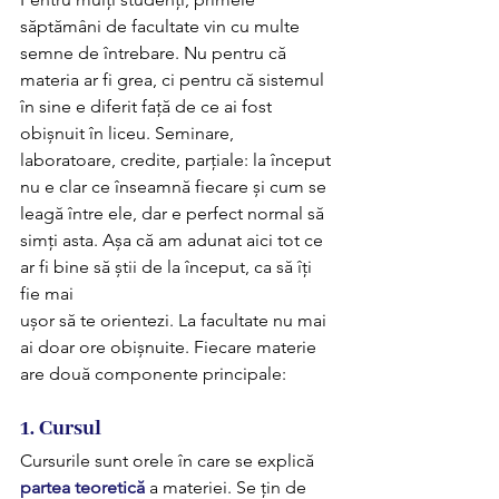
săptămâni de facultate vin cu multe 
semne de întrebare. Nu pentru că 
materia ar fi grea, ci pentru că sistemul 
în sine e diferit față de ce ai fost 
obișnuit în liceu. Seminare, 
laboratoare, credite, parțiale: la început 
nu e clar ce înseamnă fiecare și cum se 
leagă între ele, dar e perfect normal să 
simți asta. Așa că am adunat aici tot ce 
ar fi bine să știi de la început, ca să îți 
fie mai 
ușor să te orientezi. La facultate nu mai 
ai doar ore obișnuite. Fiecare materie 
are două componente principale:
1. Cursul 
Cursurile sunt orele în care se explică 
partea teoretică
 a materiei. Se țin de 