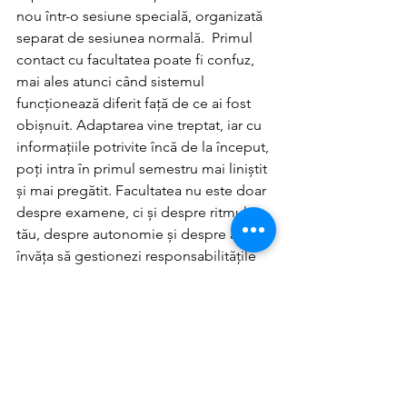
nou într-o sesiune specială, organizată 
separat de sesiunea normală.  Primul 
contact cu facultatea poate fi confuz, 
mai ales atunci când sistemul 
funcționează diferit față de ce ai fost 
obișnuit. Adaptarea vine treptat, iar cu 
informațiile potrivite încă de la început, 
poți intra în primul semestru mai liniștit 
și mai pregătit. Facultatea nu este doar 
despre examene, ci și despre ritmul 
tău, despre autonomie și despre a 
învăța să gestionezi responsabilitățile 
într-un mod care funcționează pentru 
tine.
Articol realizat de: Cristea Alexia
Sursa foto: Unsplash