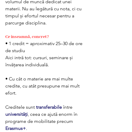
volumul de muncă dedicat unei 
materii. Nu au legătură cu nota, ci cu 
timpul și efortul necesar pentru a 
parcurge disciplina.
Ce înseamnă, concret? 
• 1 credit = aproximativ 25–30 de ore 
de studiu 
Aici intră tot: cursuri, seminare și 
învățarea individuală.
• Cu cât o materie are mai multe 
credite, cu atât presupune mai mult 
efort.
Creditele sunt 
transferabile
 între 
universități
, ceea ce ajută enorm în 
programe de mobilitate precum 
Erasmus+
.