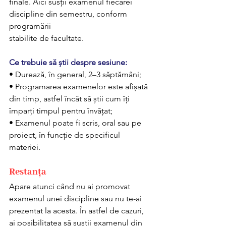
finale. Aici susții examenul fiecărei 
discipline din semestru, conform 
programării 
stabilite de facultate.
Ce trebuie să știi despre sesiune:
• Durează, în general, 2–3 săptămâni;
• Programarea examenelor este afișată 
din timp, astfel încât să știi cum îți 
împarți timpul pentru învățat; 
• Examenul poate fi scris, oral sau pe 
proiect, în funcție de specificul 
materiei.
Restanța
Apare atunci când nu ai promovat 
examenul unei discipline sau nu te-ai 
prezentat la acesta. În astfel de cazuri, 
ai posibilitatea să susții examenul din 