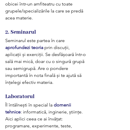
obicei într-un amfiteatru cu toate 
grupele/specializările la care se predă 
acea materie.
2. Seminarul 
Seminarul este partea în care 
aprofundezi teoria
 prin discuții, 
aplicații și exerciții. Se desfășoară într-o 
sală mai mică, doar cu o singură grupă 
sau semigrupă. Are o pondere 
importantă în nota finală și te ajută să 
înțelegi efectiv materia.
Laboratorul 
Îl întâlnești în special la 
domenii 
tehnice
: informatică, inginerie, științe. 
Aici aplici ceea ce ai învățat: 
programare, experimente, teste, 