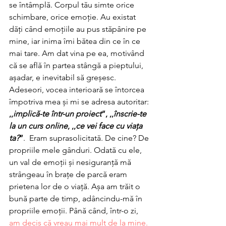
se întâmplă. Corpul tău simte orice 
schimbare, orice emoție. Au existat 
dăți când emoțiile au pus stăpânire pe 
mine, iar inima îmi bătea din ce în ce 
mai tare. Am dat vina pe ea, motivând 
că se află în partea stângă a pieptului, 
așadar, e inevitabil să greșesc. 
Adeseori, vocea interioară se întorcea 
împotriva mea și mi se adresa autoritar:
,,
implică-te într-un proiect
”, ,,
înscrie-te 
la un curs online
, ,,
ce vei face cu viața 
ta?
”
.  Eram suprasolicitată. De cine? De 
propriile mele gânduri. Odată cu ele, 
un val de emoții și nesiguranță mă 
strângeau în brațe de parcă eram 
prietena lor de o viață. Așa am trăit o 
bună parte de timp, adâncindu-mă în 
propriile emoții. Până când, într-o zi, 
am decis că vreau mai mult de la mine.