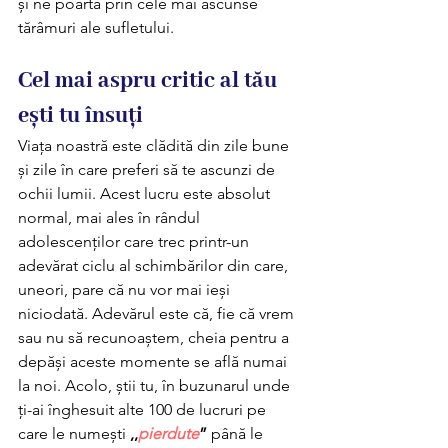
și ne poartă prin cele mai ascunse 
tărâmuri ale sufletului. 
Cel mai aspru critic al tău 
ești tu însuți 
Viața noastră este clădită din zile bune 
și zile în care preferi să te ascunzi de 
ochii lumii. Acest lucru este absolut 
normal, mai ales în rândul 
adolescenților care trec printr-un 
adevărat ciclu al schimbărilor din care, 
uneori, pare că nu vor mai ieși 
niciodată. Adevărul este că, fie că vrem 
sau nu să recunoaștem, cheia pentru a 
depăși aceste momente se află numai 
la noi. Acolo, știi tu, în buzunarul unde 
ți-ai înghesuit alte 100 de lucruri pe 
care le numești 
,,
pierdute
” 
până le 