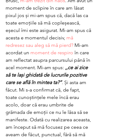
Brusc, 
m-am trezit din haos
. Am avut un 
moment de sclipire în care am lăsat 
pixul jos și mi-am spus că, dacă las ca 
toate emoțiile să mă copleșească, 
eșecul îmi este asigurat. Mi-am spus că 
acesta e momentul decisiv, 
mă 
redresez sau aleg să mă pierd?
 Mi-am 
acordat un 
moment de respiro
 în care 
am reflectat asupra parcursului până în 
acel moment. Mi-am spus: 
,,ce ai zice 
să te lași ghidată de lucrurile pozitive 
care se află în mintea ta?”
. Și asta am 
făcut. Mi s-a confirmat că, de fapt, 
toate cunoștințele mele încă erau 
acolo, doar că erau umbrite de 
grămada de emoții ce nu le lăsa să se 
manifeste. Odată cu realizarea aceasta, 
am început să mă focusez pe ceea ce 
aveam de făcut, punctual, fără să mă 