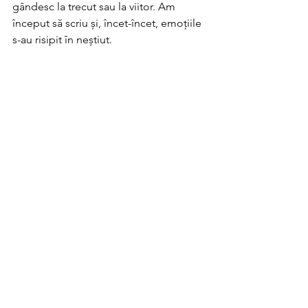
gândesc la trecut sau la viitor. Am 
început să scriu și, încet-încet, emoțiile 
s-au risipit în neștiut. 