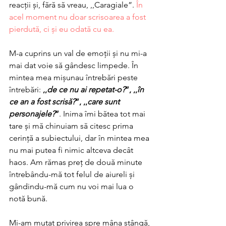
reacții și, fără să vreau, ,,Caragiale”.
 În 
acel moment nu doar scrisoarea a fost 
pierdută, ci și eu odată cu ea. 
M-a cuprins un val de emoții și nu mi-a 
mai dat voie să gândesc limpede. În 
mintea mea mișunau întrebări peste 
întrebări: 
,,
de ce nu ai repetat-o?
”, ,,
în 
ce an a fost scrisă?
”, ,,
care sunt 
personajele?
”
. Inima îmi bătea tot mai 
tare și mă chinuiam să citesc prima 
cerință a subiectului, dar în mintea mea 
nu mai putea fi nimic altceva decât 
haos. Am rămas preț de două minute 
întrebându-mă tot felul de aiureli și 
gândindu-mă cum nu voi mai lua o 
notă bună. 
Mi-am mutat privirea spre mâna stângă, 