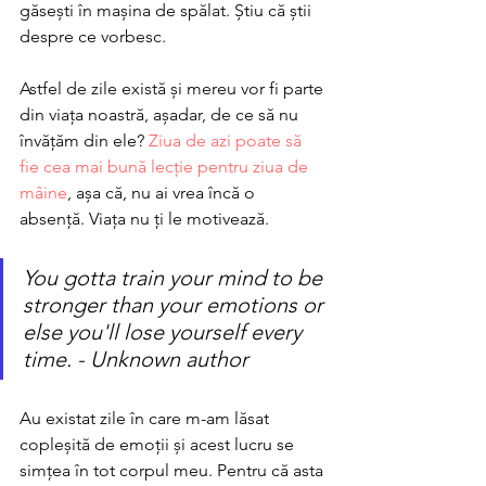
găsești în mașina de spălat. Știu că știi 
despre ce vorbesc. 
Astfel de zile există și mereu vor fi parte 
din viața noastră, așadar, de ce să nu 
învățăm din ele? 
Ziua de azi poate să 
fie cea mai bună lecție pentru ziua de 
mâine
, așa că, nu ai vrea încă o 
absență. Viața nu ți le motivează. 
You gotta train your mind to be 
stronger than your emotions or 
else you'll lose yourself every 
time. - Unknown author
Au existat zile în care m-am lăsat 
copleșită de emoții și acest lucru se 
simțea în tot corpul meu. Pentru că asta 