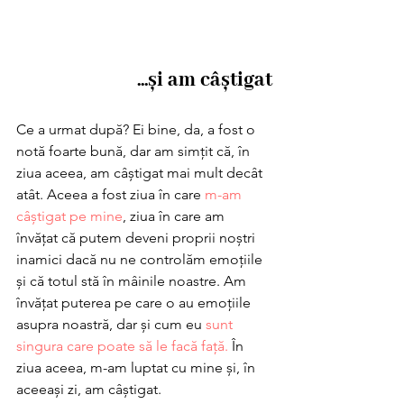
...și am câștigat
Ce a urmat după? Ei bine, da, a fost o 
notă foarte bună, dar am simțit că, în 
ziua aceea, am câștigat mai mult decât 
atât. Aceea a fost ziua în care 
m-am 
câștigat pe mine
, ziua în care am 
învățat că putem deveni proprii noștri 
inamici dacă nu ne controlăm emoțiile 
și că totul stă în mâinile noastre. Am 
învățat puterea pe care o au emoțiile 
asupra noastră, dar și cum eu
 sunt 
singura care poate să le facă față.
 În 
ziua aceea, m-am luptat cu mine și, în 
aceeași zi, am câștigat.