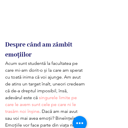
Despre când am zâmbit 
emoțiilor
Acum sunt studentă la facultatea pe 
care mi-am dorit-o și la care am sperat 
cu toată inima că voi ajunge. Am avut 
de atins un target înalt, uneori credeam 
că de-a dreptul imposibil, însă, 
adevărul este că 
singurele limite pe 
care le avem sunt cele pe care ni le 
trasăm noi înșine
. Dacă am mai avut 
sau voi mai avea emoții? Bineînțeles! 
Emoțiile vor face parte din viața noastră 