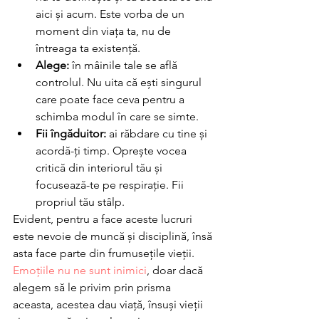
aici și acum. Este vorba de un 
moment din viața ta, nu de 
întreaga ta existență. 
Alege:
 în mâinile tale se află 
controlul. Nu uita că ești singurul 
care poate face ceva pentru a 
schimba modul în care se simte. 
Fii îngăduitor:
 ai răbdare cu tine și 
acordă-ți timp. Oprește vocea 
critică din interiorul tău și 
focusează-te pe respirație. Fii 
propriul tău stâlp. 
Evident, pentru a face aceste lucruri 
este nevoie de muncă și disciplină, însă 
asta face parte din frumusețile vieții. 
Emoțiile nu ne sunt inimici
, doar dacă 
alegem să le privim prin prisma 
aceasta, acestea dau viață, însuși vieții 