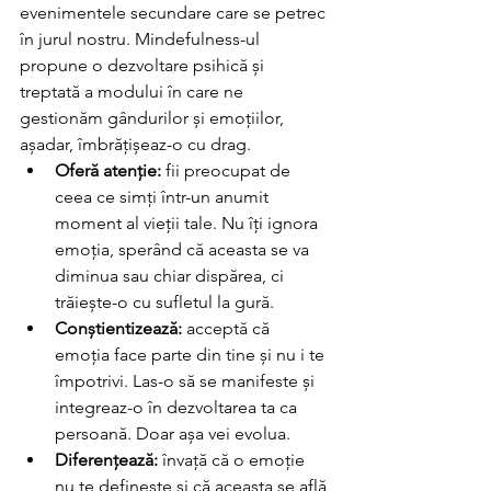
evenimentele secundare care se petrec 
în jurul nostru. Mindefulness-ul 
propune o dezvoltare psihică și 
treptată a modului în care ne 
gestionăm gândurilor și emoțiilor, 
așadar, îmbrățișeaz-o cu drag. 
Oferă atenție:
 fii preocupat de 
ceea ce simți într-un anumit 
moment al vieții tale. Nu îți ignora 
emoția, sperând că aceasta se va 
diminua sau chiar dispărea, ci 
trăiește-o cu sufletul la gură. 
Conștientizează:
 acceptă că 
emoția face parte din tine și nu i te 
împotrivi. Las-o să se manifeste și 
integreaz-o în dezvoltarea ta ca 
persoană. Doar așa vei evolua. 
Diferențează:
 învață că o emoție 
nu te definește și că aceasta se află 