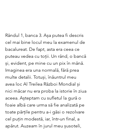
Rândul 1, banca 3. Așa putea fi descris 
cel mai bine locul meu la examenul de 
bacalureat. De fapt, asta era ceea ce 
puteau vedea cu toții. Un rând, o bancă 
și, evident, pe mine cu un pix în mână. 
Imaginea era una normală, fără prea 
multe detalii. Totuși, înăuntrul meu 
avea loc Al Treilea Război Mondial și 
nici măcar nu era proba la istorie în ziua 
aceea. Așteptam cu sufletul la gură o 
foaie albă care urma să fie analizată pe 
toate părțile pentru a-i găsi o rezolvare 
cel puțin modestă, iar, într-un final, a 
apărut. Auzeam în jurul meu șusoteli, 