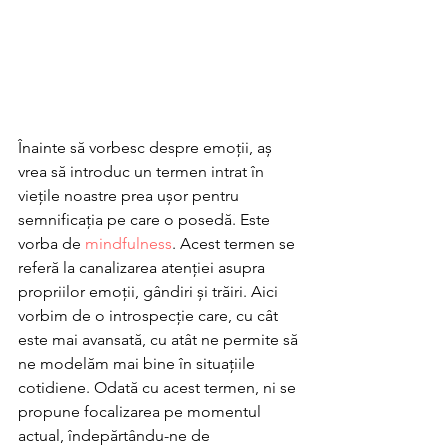
Înainte să vorbesc despre emoții, aș 
vrea să introduc un termen intrat în 
viețile noastre prea ușor pentru 
semnificația pe care o posedă. Este 
vorba de 
mindfulness
. Acest termen se 
referă la canalizarea atenției asupra 
propriilor emoții, gândiri și trăiri. Aici 
vorbim de o introspecție care, cu cât 
este mai avansată, cu atât ne permite să 
ne modelăm mai bine în situațiile 
cotidiene. Odată cu acest termen, ni se 
propune focalizarea pe momentul 
actual, îndepărtându-ne de 