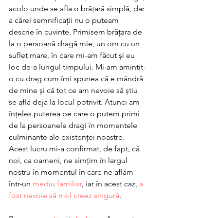
acolo unde se afla o brățară simplă, dar 
a cărei semnificații nu o puteam 
descrie în cuvinte. Primisem brățara de 
la o persoană dragă mie, un om cu un 
suflet mare, în care mi-am făcut și eu 
loc de-a lungul timpului. Mi-am amintit-
o cu drag cum îmi spunea că e mândră 
de mine și că tot ce am nevoie să știu 
se află deja la locul potrivit. Atunci am 
înțeles puterea pe care o putem primi 
de la persoanele dragi în momentele 
culminante ale existenței noastre. 
Acest lucru mi-a confirmat, de fapt, că 
noi, ca oameni, ne simțim în largul 
nostru în momentul în care ne aflăm 
într-un 
mediu familiar
, iar în acest caz, 
a 
fost nevoie să mi-l creez singură
. 