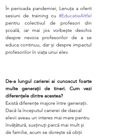
În perioada pandemiei, Lenuța a oferit 
sesiuni de training cu 
#EducatieAltfel
pentru colectivul de profesori din 
școală, iar mai jos vorbește deschis 
despre nevoia profesorilor de a se 
educa continuu, dar și despre impactul 
profesorilor în viața unui elev. 
De-a lungul carierei ai cunoscut foarte 
multe generații de tineri. Cum vezi 
diferențele dintre acestea?
Există diferențe majore între generații. 
Dacă la începutul carierei de dascal 
elevii aveau un interes mai mare pentru 
învățătură, susținuți parcă mai mult și 
de familie, acum se dorește să obții 