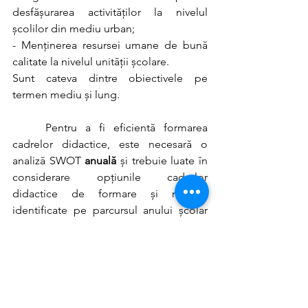
desfășurarea activităților la nivelul 
școlilor din mediu urban;
- Menținerea resursei umane de bună 
calitate la nivelul unității școlare. 
Sunt cateva dintre obiectivele pe 
termen mediu și lung.
	Pentru a fi eficientă formarea 
cadrelor didactice, este necesară o 
analiză SWOT 
anuală 
și trebuie luate în 
considerare opțiunile cadrelor 
didactice de formare și nevoile 
identificate pe parcursul anului școlar 
de către responsabilii comisiilor 
metodice sau director.
Articol realizat de: Bianca Caval
Editor: Mădălina Hodorog