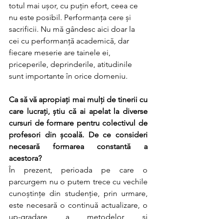
totul mai ușor, cu puțin efort, ceea ce 
nu este posibil. Performanța cere și 
sacrificii. Nu mă gândesc aici doar la 
cei cu performanță academică, dar 
fiecare meserie are tainele ei, 
priceperile, deprinderile, atitudinile 
sunt importante în orice domeniu.
Ca să vă apropiați mai mulți de tinerii cu 
care lucrați, știu că ai apelat la diverse 
cursuri de formare pentru colectivul de 
profesori din școală. De ce consideri 
necesară formarea constantă a 
acestora?
În prezent, perioada pe care o 
parcurgem nu o putem trece cu vechile 
cunoștințe din studenție, prin urmare, 
este necesară o continuă actualizare, o 
up-gradare a metodelor și 