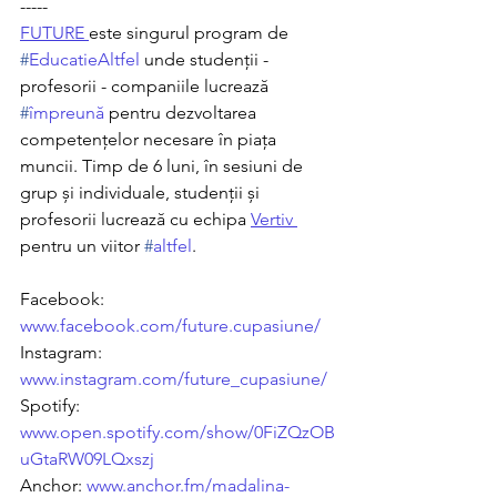
-----
FUTURE 
este singurul program de 
#
EducatieAltfel
 unde studenții - 
profesorii - companiile lucrează 
#
împreună
 pentru dezvoltarea 
competențelor necesare în piața 
muncii. Timp de 6 luni, în sesiuni de 
grup și individuale, studenții și 
profesorii lucrează cu echipa 
Vertiv 
pentru un viitor 
#
altfel
.
Facebook: 
www.facebook.com/future.cupasiune/
Instagram: 
www.instagram.com/future_cupasiune/
Spotify: 
www.open.spotify.com/show/0FiZQzOB
uGtaRW09LQxszj
Anchor: 
www.anchor.fm/madalina-