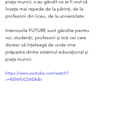
piața muncii, s-au gândit ce ar fi vrut să 
învețe mai repede de la părinți, de la 
profesorii din liceu, de la universitate.
Interviurile FUTURE sunt gândite pentru 
voi, studenții, profesorii și toți cei care 
doresc să înțeleagă de unde vine 
prăpastia dintre sistemul educațional și 
piața muncii.
https://www.youtube.com/watch?
v=KENVUCDtIDk&t