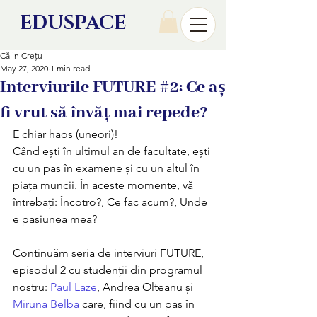
EDU
SPACE
Călin Crețu
May 27, 2020
1 min read
Interviurile FUTURE #2: Ce aș
fi vrut să învăț mai repede?
E chiar haos (uneori)!
Când ești în ultimul an de facultate, ești 
cu un pas în examene și cu un altul în 
piața muncii. În aceste momente, vă 
întrebați: Încotro?, Ce fac acum?, Unde 
e pasiunea mea?
Continuăm seria de interviuri FUTURE, 
episodul 2 cu studenții din programul 
nostru: 
Paul Laze
, Andrea Olteanu și 
Miruna Belba
 care, fiind cu un pas în 