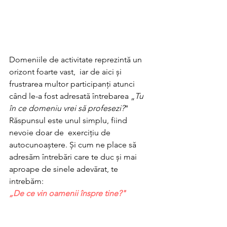
Domeniile de activitate reprezintă un 
orizont foarte vast,  iar de aici și 
frustrarea multor participanți atunci 
când le-a fost adresată întrebarea „
Tu 
în ce domeniu vrei să profesezi?
" 
Răspunsul este unul simplu, fiind 
nevoie doar de  exercițiu de 
autocunoaștere. Și cum ne place să 
adresăm întrebări care te duc și mai 
aproape de sinele adevărat, te 
intrebăm:
„De ce vin oamenii înspre tine?"