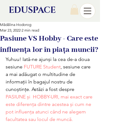
EDU
SPACE
Mădălina Hodorog
Mar 23, 2022
2 min read
Pasiune VS Hobby - Care este
influența lor în piața muncii?
Yuhuu! Iată-ne ajunși la cea de-a doua 
sesiune
 FUTURE Student
, sesiune care 
a mai adăugat o multitudine de 
informații în bagajul nostru de 
cunoștințe. Astăzi a fost despre 
PASIUNE și  HOBBY-URI, mai exact care 
este diferența dintre acestea și cum ne 
pot influența atunci când ne alegem 
facultatea sau locul de muncă. 