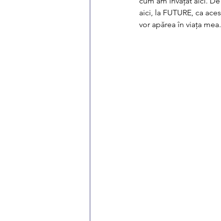
cum am învățat aici. D
aici, la FUTURE, ca ace
vor apărea în viața mea