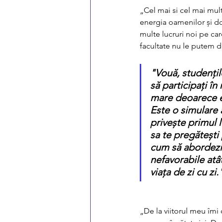
„Cel mai si cel mai mul
energia oamenilor și do
multe lucruri noi pe car
facultate nu le putem 
"Vouă, studențil
să participați în
mare deoarece es
Este o simulare 
privește primul
sa te pregătești 
cum să abordezi s
nefavorabile atât 
viața de zi cu zi.
„De la viitorul meu îmi d