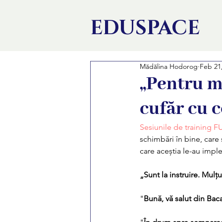
EDU
SPACE
Mădălina Hodorog
Feb 21
„Pentru m
cufăr cu 
Sesiunile de training 
schimbări în bine, care 
care aceștia le-au impl
„Sunt la instruire. Mul
"
Bună, vă salut din Bac