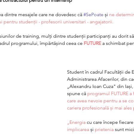
 contractului pentru un internship
 " 
va dintre mesajele care ne dovedesc că 
#SePoate
 și 
ne determi
pentru studenții - profesorii universitari - angajatorii.
nilor de training, mulți dintre studenții participanți au dorit să 
 cadrul programului, împărtășind ceea ce 
FUTURE
 a schimbat pen
Student în cadrul Facultății de 
Administrarea Afacerilor, din cad
„Alexandru Ioan Cuza" din Iași,
spune că 
programul FUTURE a f
care avea nevoie pentru a se co
cariera profesională și mai ales p
„Energia
 cu care începe fiecare
implicarea
 și 
prietenia
 sunt mici