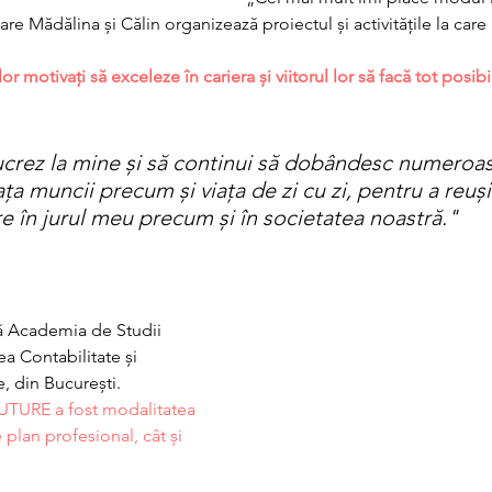
care Mădălina și Călin organizează proiectul și activitățile la car
 motivați să exceleze în cariera și viitorul lor să facă tot posibil
ucrez la mine și să continui să dobândesc numeroase
ața muncii precum și viața de zi cu zi, pentru a reuși 
 în jurul meu precum și în societatea noastră."
 Academia de Studii 
a Contabilitate și 
, din București. 
TURE a fost modalitatea 
 plan profesional, cât și 