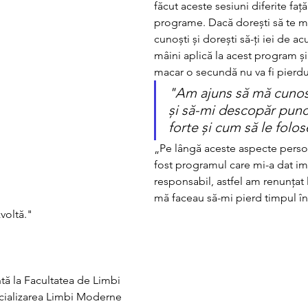
făcut aceste sesiuni diferite față
programe. Dacă dorești să te mat
cunoști și dorești să-ți iei de ac
mâini aplică la acest program și
macar o secundă nu va fi pierdu
"Am ajuns să mă cunos
și să-mi descopăr punc
forte și cum să le folos
„Pe lângă aceste aspecte perso
fost programul care mi-a dat imp
responsabil, astfel am renunțat la
mă faceau să-mi pierd timpul în 
zvoltă."
tă la Facultatea de Limbi 
pecializarea Limbi Moderne 