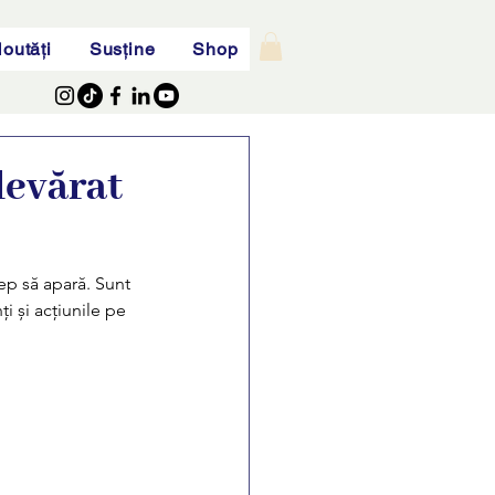
outăți
Susține
Shop
devărat
cep să apară. Sunt 
i și acțiunile pe 