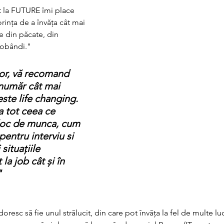
t la FUTURE îmi place 
rința de a învăța cât mai 
e din păcate, din 
dobândi."
or, vă recomand 
 număr cât mai 
te life changing. 
a tot ceea ce 
 loc de munca, cum 
pentru interviu si 
ituațiile 
la job cât și în 
"
oresc să fie unul strălucit, din care pot învăța la fel de multe lucr