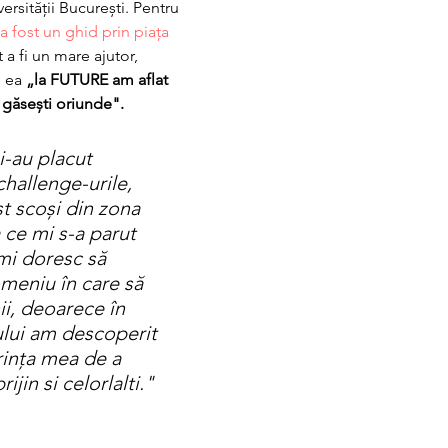
ersității București. Pentru 
fost un ghid prin piața 
 a fi un mare ajutor, 
 ea 
„la FUTURE am aflat 
 găsești oriunde".
-au placut 
 challenge-urile, 
 scoși din zona 
 ce mi s-a parut 
Îmi doresc să 
omeniu în care să 
i, deoarece în 
lui am descoperit 
rința mea de a 
ijin si celorlalti."