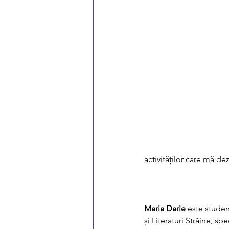
activităților care mă de
Maria Darie
 este studen
și Literaturi Străine, s