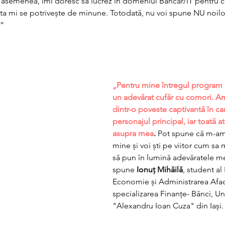
e asemenea, îmi doresc să lucrez în domeniul Bancar/IT pentru 
sta mi se potrivește de minune. Totodată, nu voi spune NU noilor
.”
„Pentru mine întregul program 
un adevărat cufăr cu comori. Am
dintr-o poveste captivantă în ca
personajul principal, iar toată at
asupra mea
. 
Pot spune că m-am
mine și voi ști pe viitor cum sa 
să pun în lumină adevăratele mel
spune 
Ionuț Mihăilă
, student al 
Economie și Administrarea Aface
specializarea Finanțe- Bănci, Un
"Alexandru Ioan Cuza" din Iași.