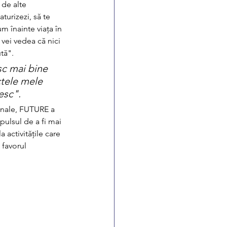
 de alte 
urizezi, să te 
um înainte viața în 
 vei vedea că nici 
tă". 
c mai bine 
tele mele 
esc".
nale, FUTURE a 
ulsul de a fi mai 
 activitățile care 
favorul 