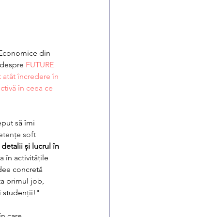
 Economice din 
despre 
FUTURE 
 atât încredere în 
ectivă în ceea ce 
put să îmi 
tențe soft 
etalii și lucrul în 
în activitățile 
idee concretă 
ta primul job, 
 studenții!"
n care 