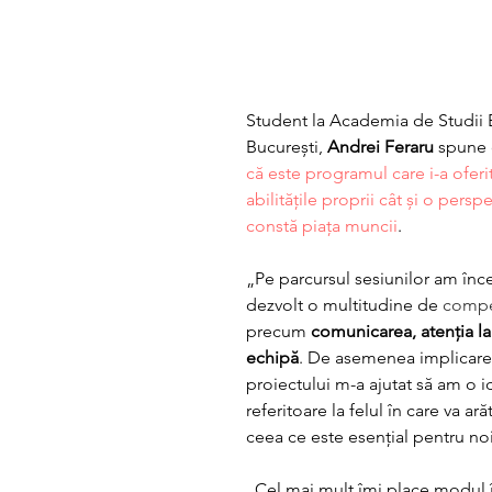
Student la Academia de Studii
București, 
Andrei Feraru
 spune 
că este programul care i-a oferit
abilitățile proprii cât și o persp
constă piața muncii
. 
„Pe parcursul sesiunilor am înce
dezvolt o multitudine de 
compe
precum 
comunicarea, atenția la d
echipă
. De asemenea implicarea 
proiectului m-a ajutat să am o 
referitoare la felul în care va ară
ceea ce este esențial pentru noi
„Cel mai mult îmi place modul î