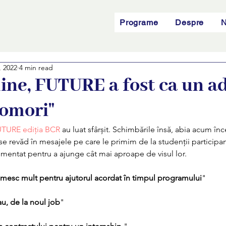
Programe
Despre
N
, 2022
4 min read
ine, FUTURE a fost ca un a
comori"
FUTURE ediția BCR
 au luat sfârșit. Schimbările însă, abia acum în
se revăd în mesajele pe care le primim de la studenții participanț
ementat pentru a ajunge cât mai aproape de visul lor. 
țumesc mult pentru ajutorul acordat în timpul programului
" 
au, de la noul job
" 