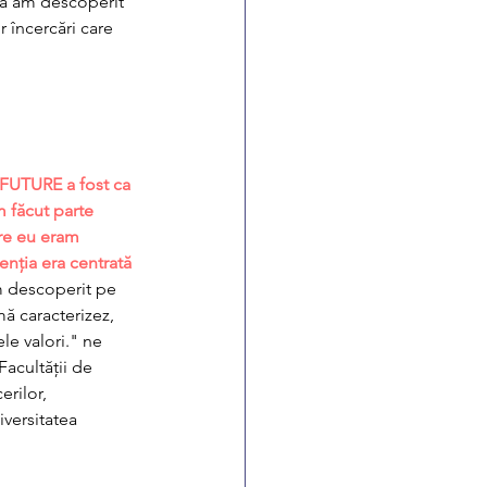
că am descoperit 
 încercări care 
FUTURE a fost ca 
 făcut parte 
re eu eram 
enția era centrată 
 descoperit pe 
mă caracterizez, 
e valori." ne 
Facultății de 
rilor, 
iversitatea 