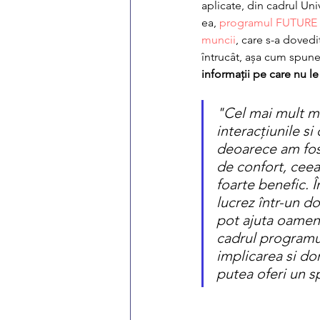
aplicate, din cadrul Univ
ea, 
programul FUTURE a 
muncii
, care s-a dovedit
întrucât, așa cum spune
informații pe care nu le
"Cel mai mult mi
interacțiunile si
deoarece am fost
de confort, ceea
foarte benefic. 
lucrez într-un d
pot ajuta oameni
cadrul programu
implicarea si do
putea oferi un spr