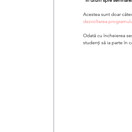
"
În drum spre semnarea
Acestea sunt doar câte
dezvoltarea programului 
Odată cu încheierea sesiu
studenți să ia parte în