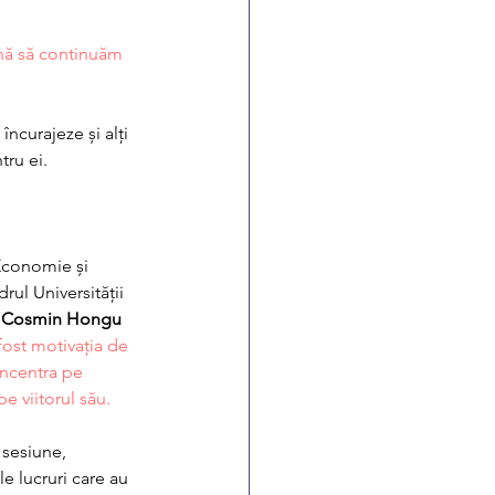
nă să continuăm 
încurajeze și alți 
tru ei.
Economie și 
rul Universității 
 
Cosmin Hongu
ost motivația de 
ncentra pe 
e viitorul său. 
 sesiune, 
le lucruri care au 